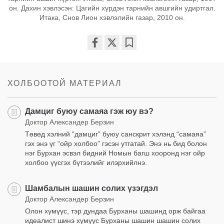
он. Дахин хэвлэсэн: Цагийн хүрдэн тарнийн авшгийн удиртгал.
Итака, Снов Лион хэвлэлийн газар, 2010 он.
Share
Bookmark
on
facebook
ХОЛБООТОЙ МАТЕРИАЛ
Дамциг буюу самаяа гэж юу вэ?
Доктор Александер Берзин
Төвөд хэлний “дамциг” буюу санскрит хэлэнд “самаяа”
гэх энэ үг “ойр холбоо” гэсэн утгатай. Энэ нь бид болон
нэг Бурхан эсвэл бидний Номын багш хооронд нэг ойр
холбоо үүсгэх бүтээлийг илэрхийлнэ.
Шамбалын шашин солих үзэгдэл
Доктор Александер Берзин
Олон хүмүүс, тэр дундаа Бурханы шашинд орж байгаа
идеалист шинэ хүмүүс Бурханы шашин шашин солих