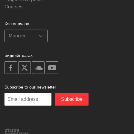
Courses
Хэл өөрчлөх
Биднийг дагах
on
on
on
on
facebook
X
soundcloud
youtube
Subscribe to our newsletter
Enter
Subscribe
your
email
Study