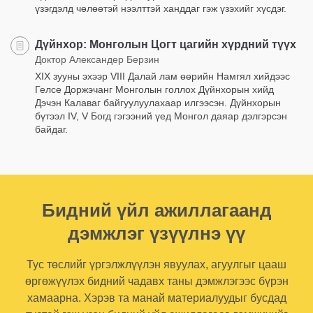
үзэгдэлд чөлөөтэй нээлттэй ханддаг гэж үзэхийг хүсдэг.
Дүйнхор: Монголын Цогт цагийн хүрдний түүх
Доктор Александер Берзин
XIX зууны эхээр VIII Далай лам өөрийн Намгял хийдээс
Гелсе Доржэчанг Монголын голлох Дүйнхорын хийд
Дэчэн Калаваг байгуулуулахаар илгээсэн. Дүйнхорын
бүтээл IV, V Богд гэгээний үед Монгол даяар дэлгэрсэн
байдаг.
Бидний үйл ажиллагаанд
дэмжлэг үзүүлнэ үү
Тус төслийг үргэлжлүүлэн явуулах, агуулгыг цааш
өргөжүүлэх бидний чадавх таны дэмжлэгээс бүрэн
хамаарна. Хэрэв та манай материалуудыг бусдад