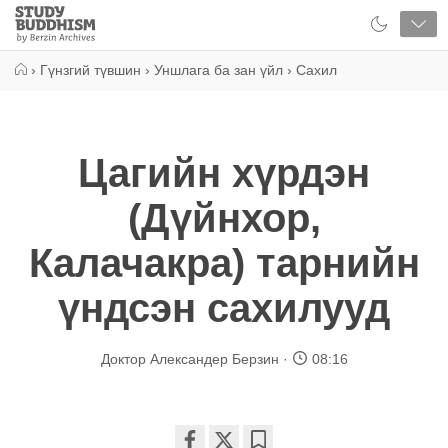
Close
Study
Buddhism
Home
›
Гүнзгий түвшин
›
Уншлага ба зан үйл
›
Сахил
Цагийн хүрдэн
(Дүйнхор,
Калачакра) тарнийн
үндсэн сахилууд
Доктор Александер Берзин
08:16