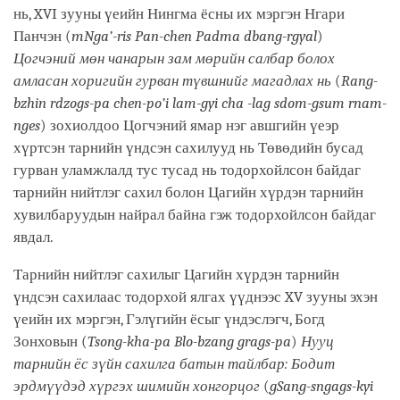
нь, XVI зууны үеийн Нингма ёсны их мэргэн Нгари
Панчэн (
mNga’-ris Pan-chen Padma dbang-rgyal
)
Цогчэний мөн чанарын зам мөрийн салбар болох
амласан хоригийн гурван түвшнийг магадлах нь
(
Rang-
bzhin rdzogs-pa chen-po’i lam-gyi cha -lag sdom-gsum rnam-
nges
) зохиолдоо Цогчэний ямар нэг авшгийн үеэр
хүртсэн тарнийн үндсэн сахилууд нь Төвөдийн бусад
гурван уламжлалд тус тусад нь тодорхойлсон байдаг
тарнийн нийтлэг сахил болон Цагийн хүрдэн тарнийн
хувилбаруудын найрал байна гэж тодорхойлсон байдаг
явдал.
Тарнийн нийтлэг сахилыг Цагийн хүрдэн тарнийн
үндсэн сахилаас тодорхой ялгах үүднээс XV зууны эхэн
үеийн их мэргэн, Гэлүгийн ёсыг үндэслэгч, Богд
Зонховын (
Tsong-kha-pa Blo-bzang grags-pa
)
Нууц
тарнийн ёс зүйн сахилга батын тайлбар: Бодит
эрдмүүдэд хүргэх шимийн хонгорцог
(
gSang-sngags-kyi