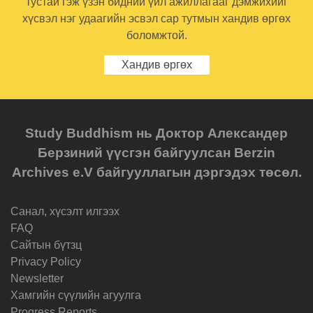
тустай гэж үзэн бидний үйл ажиллагааг дэмжихийг
хүсвэл нэг удаагийн эсвэл сар тутмын хандив өргөх
боломжтой.
Хандив өргөх
Study Buddhism нь Доктор Александер
Берзиний үүсгэн байгуулсан Berzin
Archives e.V байгууллагын дэргэдэх төсөл.
Санал, хүсэлт илгээх
FAQ
Cайтын бүтзц
Privacy Policy
Newsletter
Хамгийн сүүлийн агуулга
Progress Reports