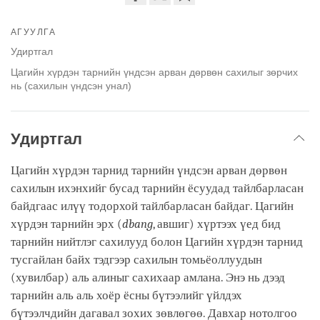
Share
Bookmark
on
АГУУЛГА
facebook
Удиртгал
Цагийн хүрдэн тарнийн үндсэн арван дөрвөн сахилыг зөрчих
нь (сахилын үндсэн унал)
Удиртгал
Цагийн хүрдэн тарнид тарнийн үндсэн арван дөрвөн
сахилын ихэнхийг бусад тарнийн ёсуудад тайлбарласан
байдгаас илүү тодорхой тайлбарласан байдаг. Цагийн
хүрдэн тарнийн эрх (
dbang
, авшиг) хүртээх үед бид
тарнийн нийтлэг сахилууд болон Цагийн хүрдэн тарнид
тусгайлан байх тэдгээр сахилын томьёоллуудын
(хувилбар) аль алиныг сахихаар амлана. Энэ нь дээд
тарнийн аль аль хоёр ёсны бүтээлийг үйлдэх
бүтээлчдийн дагавал зохих зөвлөгөө. Давхар нотолгоо