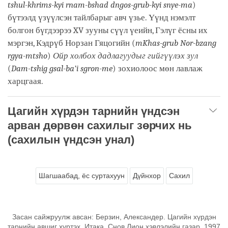
tshul-khrims-kyi rnam-bshad dngos-grub-kyi snye-ma
)
бүтээлд үзүүлсэн тайлбарыг авч үзье. Үүнд нэмэлт
болгон бүгдээрээ XV зууны сүүл үеийн, Гэлүг ёсны их
мэргэн, Кэдрүб Норзан Гяцогийн (
mKhas-grub Nor-bzang
rgya-mtsho
)
Ойр холбох дадлагуудыг гийгүүлэх зул
(
Dam-tshig gsal-ba’i sgron-me
) зохиолоос мөн лавлаж
харцгаая.
Цагийн хүрдэн тарнийн үндсэн
арван дөрвөн сахилыг зөрчих нь
(сахилын үндсэн унал)
Шагшаабад, ёс суртахуун
Дүйнхор
Сахил
Засан сайжруулж авсан: Берзин, Александер. Цагийн хүрдэн
тарнийн авшиг хүртэх. Итака, Снов Лион хэвлэлийн газар, 1997