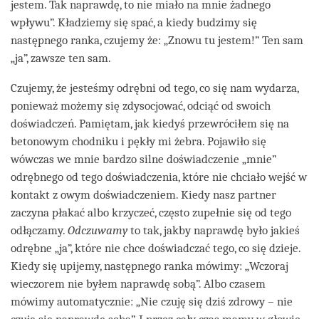
jestem. Tak naprawdę, to nie miało na mnie żadnego
wpływu”. Kładziemy się spać, a kiedy budzimy się
następnego ranka, czujemy że: „Znowu tu jestem!” Ten sam
„ja”, zawsze ten sam.
Czujemy, że jesteśmy odrębni od tego, co się nam wydarza,
ponieważ możemy się zdysocjować, odciąć od swoich
doświadczeń. Pamiętam, jak kiedyś przewróciłem się na
betonowym chodniku i pękły mi żebra. Pojawiło się
wówczas we mnie bardzo silne doświadczenie „mnie”
odrębnego od tego doświadczenia, które nie chciało wejść w
kontakt z owym doświadczeniem. Kiedy nasz partner
zaczyna płakać albo krzyczeć, często zupełnie się od tego
odłączamy.
Odczuwamy
to tak, jakby naprawdę było jakieś
odrębne „ja”, które nie chce doświadczać tego, co się dzieje.
Kiedy się upijemy, następnego ranka mówimy: „Wczoraj
wieczorem nie byłem naprawdę sobą”. Albo czasem
mówimy automatycznie: „Nie czuję się dziś zdrowy – nie