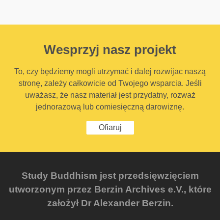
Wesprzyj nasz projekt
To, czy będziemy mogli utrzymać i dalej rozwijac naszą
stronę, zależy całkowicie od Twojego wsparcia. Jeśli
uważasz, że nasz materiał jest przydatny, rozważ
jednorazową lub comiesięczną darowiznę.
Ofiaruj
Study Buddhism jest przedsięwzięciem
utworzonym przez Berzin Archives e.V., które
założył Dr Alexander Berzin.