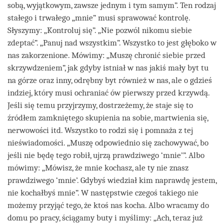
sobą, wyjątkowym, zawsze jednym i tym samym”. Ten rodzaj
stałego i trwałego „mnie” musi sprawować kontrolę.
Słyszymy: „Kontroluj się”. „Nie pozwól nikomu siebie
zdeptać”. „Panuj nad wszystkim”. Wszystko to jest głęboko w
nas zakorzenione. Mówimy: „Muszę chronić siebie przed
skrzywdzeniem”, jak gdyby istniał w nas jakiś mały byt tu
na górze oraz inny, odrębny byt również w nas, ale o gdzieś
indziej, który musi ochraniać ów pierwszy przed krzywdą.
Jeśli się temu przyjrzymy, dostrzeżemy, że staje się to
źródłem zamkniętego skupienia na sobie, martwienia się,
nerwowości itd. Wszystko to rodzi się i pomnaża z tej
nieświadomości. „Muszę odpowiednio się zachowywać, bo
jeśli nie będę tego robił, ujrzą prawdziwego ‘mnie’”. Albo
mówimy: „Mówisz, że mnie kochasz, ale ty nie znasz
prawdziwego ‘mnie’. Gdybyś wiedział kim naprawdę jestem,
nie kochałbyś mnie”. W następstwie czegoś takiego nie
możemy przyjąć tego, że ktoś nas kocha. Albo wracamy do
domu po pracy, ściągamy buty i myślimy: „Ach, teraz już