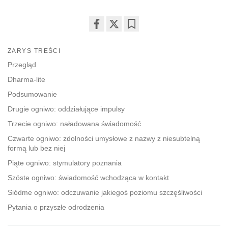
Share
Bookmark
on
ZARYS TREŚCI
facebook
Przegląd
Dharma-lite
Podsumowanie
Drugie ogniwo: oddziałujące impulsy
Trzecie ogniwo: naładowana świadomość
Czwarte ogniwo: zdolności umysłowe z nazwy z niesubtelną
formą lub bez niej
Piąte ogniwo: stymulatory poznania
Szóste ogniwo: świadomość wchodząca w kontakt
Siódme ogniwo: odczuwanie jakiegoś poziomu szczęśliwości
Pytania o przyszłe odrodzenia