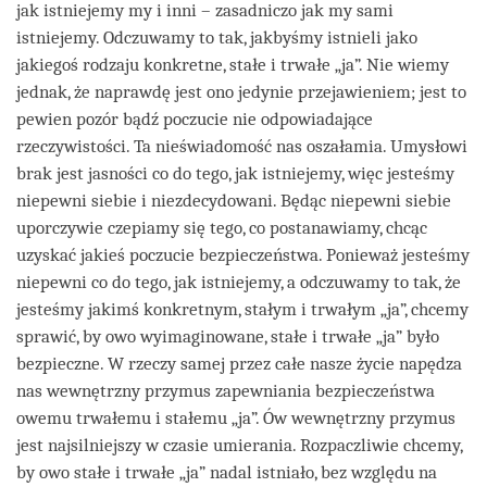
jak istniejemy my i inni – zasadniczo jak my sami
istniejemy. Odczuwamy to tak, jakbyśmy istnieli jako
jakiegoś rodzaju konkretne, stałe i trwałe „ja”. Nie wiemy
jednak, że naprawdę jest ono jedynie przejawieniem; jest to
pewien pozór bądź poczucie nie odpowiadające
rzeczywistości. Ta nieświadomość nas oszałamia. Umysłowi
brak jest jasności co do tego, jak istniejemy, więc jesteśmy
niepewni siebie i niezdecydowani. Będąc niepewni siebie
uporczywie czepiamy się tego, co postanawiamy, chcąc
uzyskać jakieś poczucie bezpieczeństwa. Ponieważ jesteśmy
niepewni co do tego, jak istniejemy, a odczuwamy to tak, że
jesteśmy jakimś konkretnym, stałym i trwałym „ja”, chcemy
sprawić, by owo wyimaginowane, stałe i trwałe „ja” było
bezpieczne. W rzeczy samej przez całe nasze życie napędza
nas wewnętrzny przymus zapewniania bezpieczeństwa
owemu trwałemu i stałemu „ja”. Ów wewnętrzny przymus
jest najsilniejszy w czasie umierania. Rozpaczliwie chcemy,
by owo stałe i trwałe „ja” nadal istniało, bez względu na