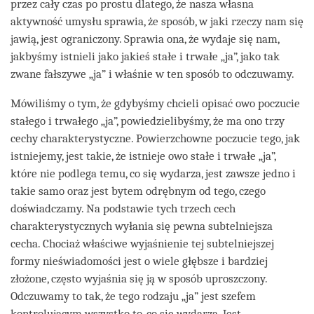
przez cały czas po prostu dlatego, że nasza własna
aktywność umysłu sprawia, że sposób, w jaki rzeczy nam się
jawią, jest ograniczony. Sprawia ona, że wydaje się nam,
jakbyśmy istnieli jako jakieś stałe i trwałe „ja”, jako tak
zwane fałszywe „ja” i właśnie w ten sposób to odczuwamy.
Mówiliśmy o tym, że gdybyśmy chcieli opisać owo poczucie
stałego i trwałego „ja”, powiedzielibyśmy, że ma ono trzy
cechy charakterystyczne. Powierzchowne poczucie tego, jak
istniejemy, jest takie, że istnieje owo stałe i trwałe „ja”,
które nie podlega temu, co się wydarza, jest zawsze jedno i
takie samo oraz jest bytem odrębnym od tego, czego
doświadczamy. Na podstawie tych trzech cech
charakterystycznych wyłania się pewna subtelniejsza
cecha. Chociaż właściwe wyjaśnienie tej subtelniejszej
formy nieświadomości jest o wiele głębsze i bardziej
złożone, często wyjaśnia się ją w sposób uproszczony.
Odczuwamy to tak, że tego rodzaju „ja” jest szefem
kontrolującym wszystko to, co się wydarza. Jest