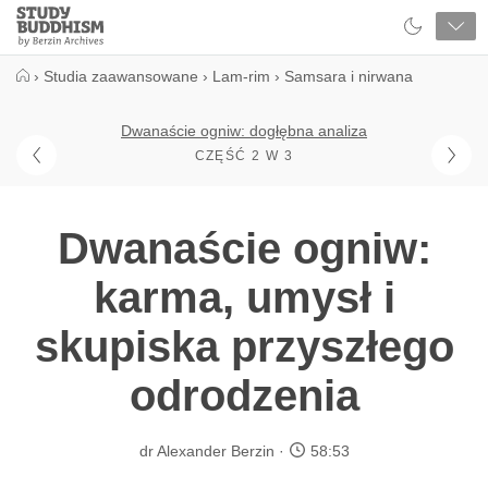
Close
Study
Buddhism
Home
›
Studia zaawansowane
›
Lam-rim
›
Samsara i nirwana
Dwanaście ogniw: dogłębna analiza
CZĘŚĆ 2 W 3
Dwanaście ogniw:
karma, umysł i
skupiska przyszłego
odrodzenia
dr Alexander Berzin
58:53