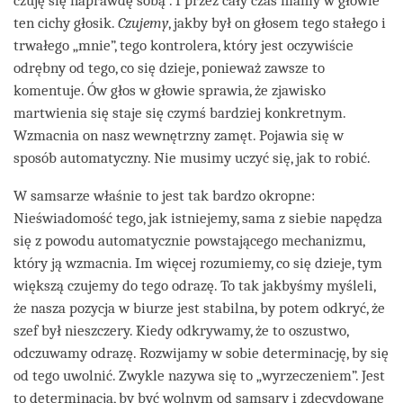
czuję się naprawdę sobą”. I przez cały czas mamy w głowie
ten cichy głosik.
Czujemy
, jakby był on głosem tego stałego i
trwałego „mnie”, tego kontrolera, który jest oczywiście
odrębny od tego, co się dzieje, ponieważ zawsze to
komentuje. Ów głos w głowie sprawia, że zjawisko
martwienia się staje się czymś bardziej konkretnym.
Wzmacnia on nasz wewnętrzny zamęt. Pojawia się w
sposób automatyczny. Nie musimy uczyć się, jak to robić.
W samsarze właśnie to jest tak bardzo okropne:
Nieświadomość tego, jak istniejemy, sama z siebie napędza
się z powodu automatycznie powstającego mechanizmu,
który ją wzmacnia. Im więcej rozumiemy, co się dzieje, tym
większą czujemy do tego odrazę. To tak jakbyśmy myśleli,
że nasza pozycja w biurze jest stabilna, by potem odkryć, że
szef był nieszczery. Kiedy odkrywamy, że to oszustwo,
odczuwamy odrazę. Rozwijamy w sobie determinację, by się
od tego uwolnić. Zwykle nazywa się to „wyrzeczeniem”. Jest
to determinacja, by być wolnym od samsary i zdecydowane