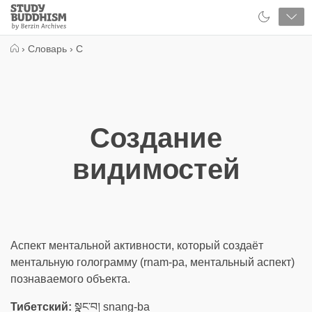
Close
Study
Buddhism
Home
›
Словарь
›
С
Создание
видимостей
Аспект ментальной активности, который создаёт
ментальную голограмму (rnam-pa, ментальный аспект)
познаваемого объекта.
Тибетский:
སྣང་བ། snang-ba