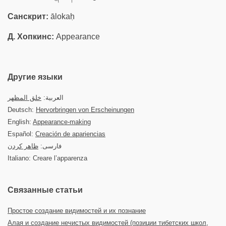
Санскрит:
ālokaḥ
Д. Хопкинс:
Appearance
Другие языки
العربية:
خلق المظهر
Deutsch:
Hervorbringen von Erscheinungen
English:
Appearance-making
Español:
Creación de apariencias
فارسی:
ظاهر کردن
Italiano: Creare l’apparenza
Связанные статьи
Простое создание видимостей и их познание
Алая и создание нечистых видимостей (позиции тибетских школ,