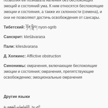
позволяя ей познавать явления без беспокоящих
эмоций и состояний ума. К ним относятся беспокоящие
эмоции и состояния, а также их склонности (семена), и
они не позволяют достичь освобождения от сансары.
Тибетский:
ཉོན་སྒྲིབ། nyon-sgrib
Санскрит:
kleśāvaraṇa
Пали:
kilesāvaraṇa
Д. Хопкинс:
Afflictive obstruction
Синонимы:
омрачения, включающие беспокоящие
эмоции и состояния; омрачения, препятствующие
освобождению; эмоциональные омрачения
Другие языки
العربية:
الالتباسات الشعورية