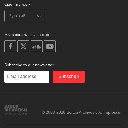
Сменить язык
Мы в социальных сетях
on
on
on
on
facebook
X
soundcloud
youtube
Subscribe to our newsletter
Enter
Subscribe
your
email
Study
© 2003-2026 Berzin Archives e.V.
Impressum
Buddhism
Home