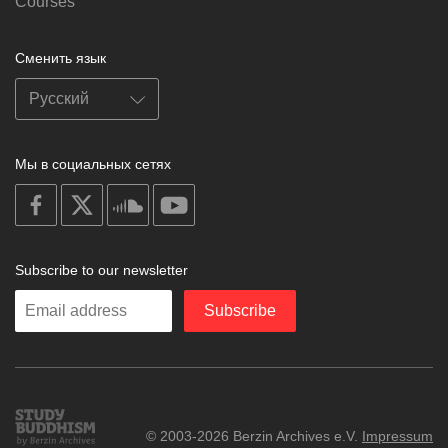
Courses
Сменить язык
Мы в социальных сетях
on
on
on
on
facebook
X
soundcloud
youtube
Subscribe to our newsletter
Enter
Subscribe
your
email
Study
© 2003-2026 Berzin Archives e.V.
Impressum
Buddhism