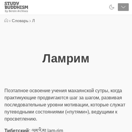
Close
Study
Buddhism
Home
›
Словарь
›
Л
Ламрим
Поэтапное освоение учения махаянской сутры, когда
практикующие продвигаются шаг за шагом, развивая
последовательные уровни мотивации, которые служат
путеводными состояниями («путями»), ведущими к
просветлению.
Тибетский:
ལམ་རིམ། lam-rim