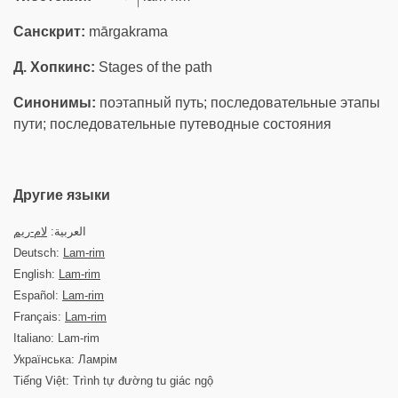
Санскрит:
mārgakrama
Д. Хопкинс:
Stages of the path
Синонимы:
поэтапный путь; последовательные этапы
пути; последовательные путеводные состояния
Другие языки
العربية:
لام-ريم
Deutsch:
Lam-rim
English:
Lam-rim
Español:
Lam-rim
Français:
Lam-rim
Italiano: Lam-rim
Українська: Ламрім
Tiếng Việt: Trình tự đường tu giác ngộ