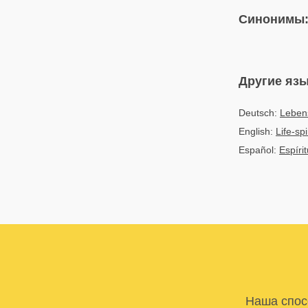
Синонимы
Другие яз
Deutsch:
Leben
English:
Life-spi
Español:
Espírit
Наша спосо