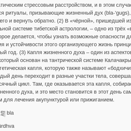
тическим стрессовым расстройством, и в этом случа
я ритуалы, призывающие жизненный дух (bla-’gugs),
его и вернуть обратно. (2) В «чёрной», пришедшей и
ной системе тибетской астрологии, – одно из трёх 
орое делается, чтобы узнать возможные опасности д
я и устойчивости этого организующего жизнь принц
й год. (3) Капля жизненного духа – один из аспекто
который основан на тантрической системе Калачакры
гетическая капля, которую также называют «бодхичи
дый день переходит в разные участки тела, соверша
ячный цикл. Там, где оказывается эта капля, собира
ненного духа, и это место становится в этот день с
 для лечения акупунктурой или прижиганием.
བླ། bla
rdhva