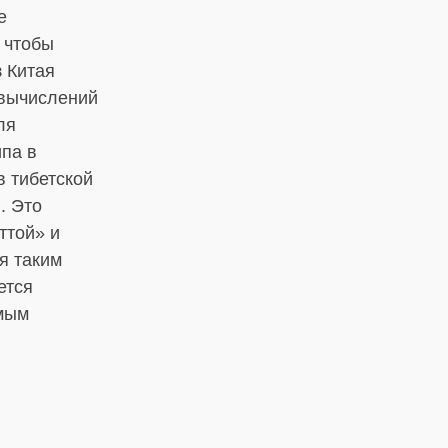
е
 чтобы
з Китая
«вычислений
ля
ипа в
в тибетской
. Это
ттой» и
я таким
ется
амым