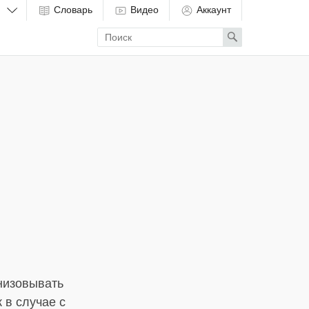
Словарь
Видео
Аккаунт
Enter
Search
search
term
анизовывать
 в случае с