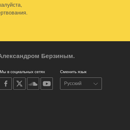
жалуйста,
ертвования.
м Александром Берзиным.
Мы в социальных сетях
Сменить язык
on
on
on
on
facebook
X
soundcloud
youtube