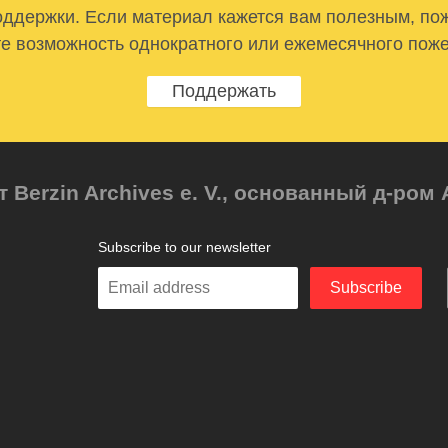
ддержки. Если материал кажется вам полезным, по
е возможность однократного или ежемесячного пож
Поддержать
т Berzin Archives e. V., основанный д-ро
Subscribe to our newsletter
Enter
Subscribe
your
email