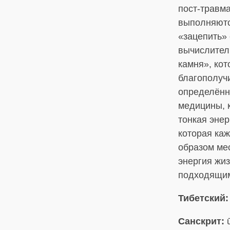
пост-травма
выполняютс
«зацепить» 
вычислитель
камня», кот
благополучи
определённы
медицины, 
тонкая энер
которая каж
образом мес
энергия жиз
подходящим
Тибетский:
Санскрит:
ū