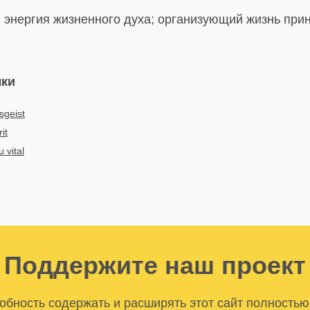
:
энергия жизненного духа; организующий жизнь при
ыки
sgeist
rit
u vital
Поддержите наш проект
бность содержать и расширять этот сайт полностью