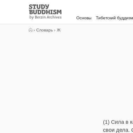
Close
Study
Buddhism
Основы
Тибетский буддиз
Home
›
Словарь
›
Ж
(1) Сила в 
свои дела. 