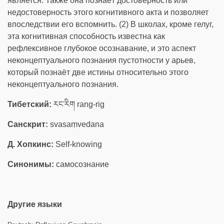
является. Также она познаёт достоверность или
недостоверность этого когнитивного акта и позволяет
впоследствии его вспомнить. (2) В школах, кроме гелуг,
эта когнитивная способность известна как
рефлексивное глубокое осознавание, и это аспект
неконцептуального познания пустотности у арьев,
который познаёт две истины относительно этого
неконцептуального познания.
Тибетский:
རང་རིག rang-rig
Санскрит:
svasaṃvedana
Д. Хопкинс:
Self-knowing
Синонимы:
самосознание
Другие языки