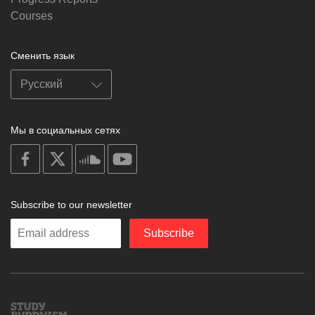
Courses
Сменить язык
Мы в социальных сетях
on
on
on
on
facebook
X
soundcloud
youtube
Subscribe to our newsletter
Enter
Subscribe
your
email
Study