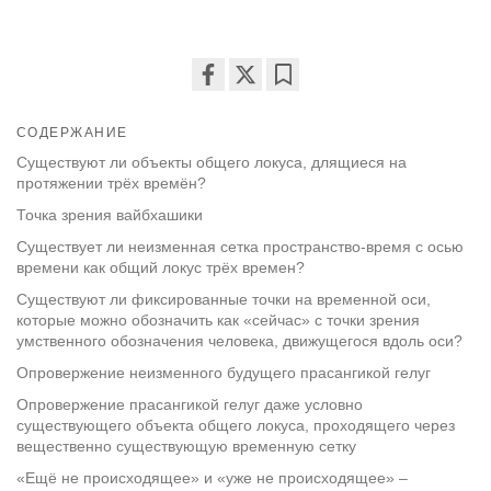
Share
Bookmark
on
СОДЕРЖАНИЕ
facebook
Существуют ли объекты общего локуса, длящиеся на
протяжении трёх времён?
Точка зрения вайбхашики
Существует ли неизменная сетка пространство-время с осью
времени как общий локус трёх времен?
Существуют ли фиксированные точки на временной оси,
которые можно обозначить как «сейчас» с точки зрения
умственного обозначения человека, движущегося вдоль оси?
Опровержение неизменного будущего прасангикой гелуг
Опровержение прасангикой гелуг даже условно
существующего объекта общего локуса, проходящего через
вещественно существующую временную сетку
«Ещё не происходящее» и «уже не происходящее» –