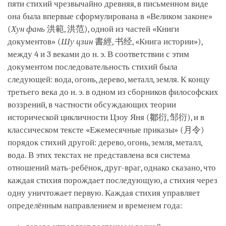
пяти стихий чрезвычайно древняя, в письменном виде
она была впервые сформулирована в «Великом законе»
(
Хун фань
洪範, 洪范), одной из частей «Книги
документов» (
Шу цзин
書經, 书经, «Книга истории»),
между 4 и 3 веками до н. э. В соответствии с этим
документом последовательность стихий была
следующей: вода, огонь, дерево, металл, земля. К концу
третьего века до н. э. в одном из сборников философских
воззрений, в частности обсуждающих теории
исторической цикличности Цзоу Яня (鄒衍, 邹衍), и в
классическом тексте «Ежемесячные приказы» (月令)
порядок стихий другой: дерево, огонь, земля, металл,
вода. В этих текстах не представлена вся система
отношений мать-ребёнок, друг-враг, однако сказано, что
каждая стихия порождает последующую, а стихия через
одну уничтожает первую. Каждая стихия управляет
определённым направлением и временем года: