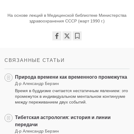
На основе лекций в Медицинской библиотеке Министерства
здравоохранения СССР (март 1990 г.)
Share
Bookmark
on
facebook
СВЯЗАННЫЕ СТАТЬИ
Природа времени как временного промежутка
Д-р Александр Берзин
Время в буддизме считается нестатичным явлением: это
промежуток в индивидуальном ментальном континууме
между переживанием двух событий.
Тибетская астрология: история и линии
передачи
Д-р Александр Берзин