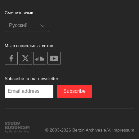
Сменить язык
Мы в социальных сетях
on
on
on
on
facebook
X
soundcloud
youtube
Subscribe to our newsletter
Enter
Subscribe
your
email
Study
© 2003-2026 Berzin Archives e.V.
Impressum
Buddhism
Home