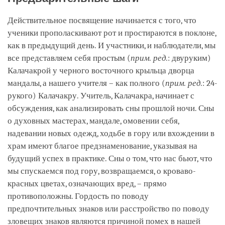
Действительное посвящение начинается с того, что
ученики прополаскивают рот и простираются в поклоне,
как в предыдущий день. И участники, и наблюдатели, мы
все представляем себя простым (
прим. ред.
: двуруким)
Калачакрой у черного восточного крыльца дворца
мандалы, а нашего учителя – как полного (
прим. ред.
: 24-
рукого) Калачакру. Учитель, Калачакра, начинает с
обсуждения, как анализировать сны прошлой ночи. Сны
о духовных мастерах, мандале, омовении себя,
надевании новых одежд, ходьбе в гору или вхождении в
храм имеют благое предзнаменование, указывая на
будущий успех в практике. Сны о том, что нас бьют, что
мы спускаемся под гору, возвращаемся, о кроваво-
красных цветах, означающих вред, – прямо
противоположны. Гордость по поводу
предпочтительных знаков или расстройство по поводу
зловещих знаков являются причиной помех в нашей