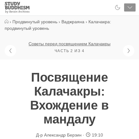
Close
Study
Buddhism
Home
›
Продвинутый уровень
›
Ваджраяна
›
Калачакра:
продвинутый уровень
Советы перед посвящением Калачакры
ЧАСТЬ 2 ИЗ 4
Посвящение
Калачакры:
Вхождение в
мандалу
Д-р Александр Берзин
19:10