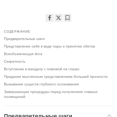
Share
Bookmark
on
СОДЕРЖАНИЕ
facebook
Предварительные шаги
Представление себя в виде пары и принятие обетов
Всеобъемлющая йога
Секретность
Вступление в мандалу с повязкой на глазах
Придание мысленным представлениям большей прочности
Вызывание существ глубокого осознавания
Завершающие процедуры перед получением главных
посвящений
Предварительные шаги