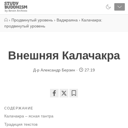
Close
Study
Buddhism
Home
›
Продвинутый уровень
›
Ваджраяна
›
Калачакра:
продвинутый уровень
Внешняя Калачакра
Д-р Александр Берзин
27:19
Share
Bookmark
on
СОДЕРЖАНИЕ
facebook
Калачакра – ясная тантра
Традиция текстов