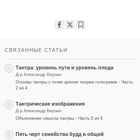
Share
Bookmark
on
facebook
СВЯЗАННЫЕ СТАТЬИ
Тантра: уровень пути и уровень плода
Д-р Александр Берзин
Основы тантры с точки зрения теории голограмм - Часть
2 из 4
Тантрические изображения
Д-р Александр Берзин
Объяснение смысла тантры - Часть 5 из 5
Пять черт семейства будд в общей