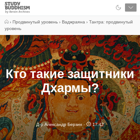
Close
Study
Buddhism
Home
›
Продвинутый уровень
›
Ваджраяна
›
Тантра: продвинутый
уровень
Кто такие защитники
Дхармы?
Д-р Александр Берзин
17:42