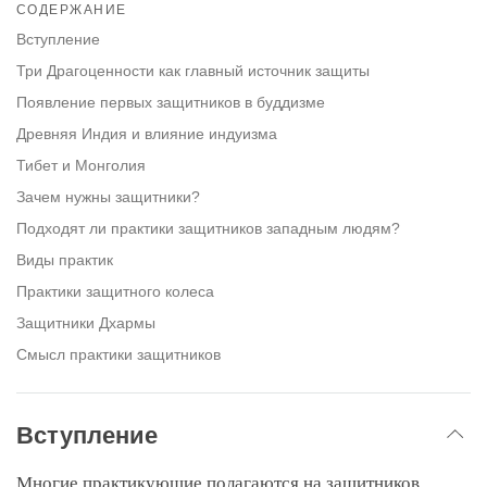
СОДЕРЖАНИЕ
on
facebook
Вступление
Три Драгоценности как главный источник защиты
Появление первых защитников в буддизме
Древняя Индия и влияние индуизма
Тибет и Монголия
Зачем нужны защитники?
Подходят ли практики защитников западным людям?
Виды практик
Практики защитного колеса
Защитники Дхармы
Смысл практики защитников
Вступление
Многие практикующие полагаются на защитников