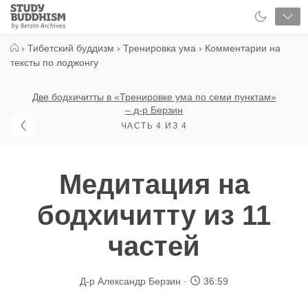
Close
Study
Buddhism
Home
›
Тибетский буддизм
›
Тренировка ума
›
Комментарии на
тексты по лоджонгу
Две бодхичитты в «Тренировке ума по семи пунктам»
– д-р Берзин
ЧАСТЬ 4 ИЗ 4
Медитация на
бодхичитту из 11
частей
Д-р Александр Берзин
36:59