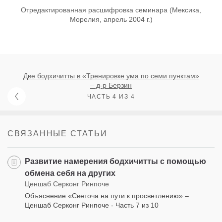
Отредактированная расшифровка семинара (Мексика,
Морелия, апрель 2004 г.)
Две бодхичитты в «Тренировке ума по семи пунктам»
– д-р Берзин
ЧАСТЬ 4 ИЗ 4
СВЯЗАННЫЕ СТАТЬИ
Развитие намерения бодхичитты с помощью
обмена себя на других
Ценшаб Серконг Ринпоче
Объяснение «Светоча на пути к просветлению» –
Ценшаб Серконг Ринпоче - Часть 7 из 10