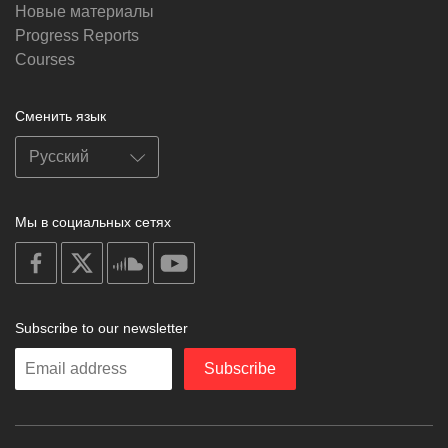
Новые материалы
Progress Reports
Courses
Сменить язык
Мы в социальных сетях
on
on
on
on
facebook
X
soundcloud
youtube
Subscribe to our newsletter
Enter
Subscribe
your
email