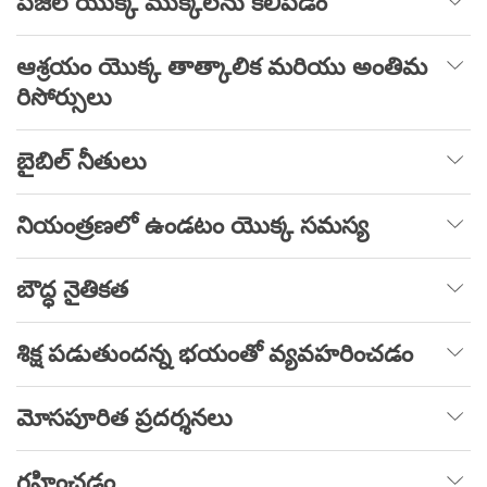
పజిల్ యొక్క ముక్కలను కలిపడం
ఆశ్రయం యొక్క తాత్కాలిక మరియు అంతిమ
రిసోర్సులు
బైబిల్ నీతులు
నియంత్రణలో ఉండటం యొక్క సమస్య
బౌద్ధ నైతికత
శిక్ష పడుతుందన్న భయంతో వ్యవహరించడం
మోసపూరిత ప్రదర్శనలు
గ్రహించడం