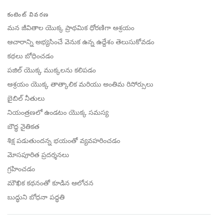
Share
Bookmark
on
కంటెంట్ వివరణ
facebook
మన జీవితాల యొక్క ప్రాథమిక ధోరణిగా ఆశ్రయం
ఆచారాన్ని అభ్యసించే వెనుక ఉన్న ఉద్దేశం తెలుసుకోవడం
కథలు బోధించడం
పజిల్ యొక్క ముక్కలను కలిపడం
ఆశ్రయం యొక్క తాత్కాలిక మరియు అంతిమ రిసోర్సులు
బైబిల్ నీతులు
నియంత్రణలో ఉండటం యొక్క సమస్య
బౌద్ధ నైతికత
శిక్ష పడుతుందన్న భయంతో వ్యవహరించడం
మోసపూరిత ప్రదర్శనలు
గ్రహించడం
మౌఖిక కథనంతో కూడిన ఆలోచన
బుద్ధుని బోధనా పద్ధతి