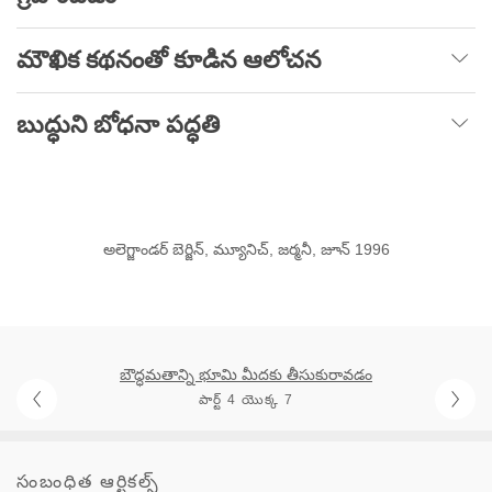
మౌఖిక కథనంతో కూడిన ఆలోచన
బుద్ధుని బోధనా పద్ధతి
అలెగ్జాండర్ బెర్జిన్, మ్యూనిచ్, జర్మనీ, జూన్ 1996
బౌద్ధమతాన్ని భూమి మీదకు తీసుకురావడం
పార్ట్ 4 యొక్క 7
సంబంధిత ఆర్టికల్స్