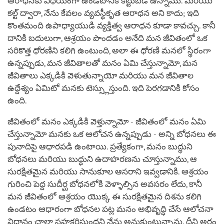
ఆరాధనకు విధేయంగా ఉండటానికి కట్టుబడి ఉన్నాము. మరియు
కల్ట్ ద్వారా, నేను కేవలం వ్యవస్థీకృత ఆరాధన అని కాదు; ఇది
కొంతమంది ఉపాధ్యాయుడి వ్యక్తిత్వ ఆరాధన కూడా కావచ్చు. కానీ
దానికి బదులుగా, ఆశ్రయం పొందడం అనేది మన జీవితంలో ఒక
సరికొత్త ధోరణిని కలిగి ఉంటుంది, అలా ఈ ధోరణి మనలో స్థిరంగా
ఉన్నప్పుడు, మన జీవితాలతో మనం ఏమి చేస్తున్నామో, మన
జీవితాలు ఎక్కడికి వెళుతున్నాయో మరియు మన జీవితాల
ఉద్దేశ్యం ఏమిటో మనకు టెస్స్లుస్తుంది. ఇది పెరగడానికి కోసం
ఉంది.
జీవితంలో మనం ఎక్కడికి వెళ్తున్నామో - జీవితంలో మనం ఏమి
చేస్తున్నామో మనకు ఒక ఆలోచన ఉన్నప్పుడు - అన్ని బోధనలు ఈ
పునాదిపై ఆధారపడి ఉంటాయి. ప్రత్యేకంగా, మనం బుద్ధుని
బోధనలు మరియు బుద్ధుని ఉదాహరణను చూస్తున్నాము, ఆ
సురక్షితమైన మరియు సానుకూల ఆసరాని ఇవ్వడానికి. ఆశ్రయం
గురించి పెద్ద సుదీర్ఘ బోధనలోకి వెళ్ళాల్సిన అవసరం లేదు, కానీ
మన జీవితంలో ఆశ్రయం యొక్క ఈ సురక్షితమైన దిశను కలిగి
ఉండటం ఆధారంగా బోధనల పట్ల మనం అభివృద్ధి చేసే ఆలోచనా
విధానం చాలా సహకరిస్తుందని నేను అనుకుంటున్నాను. దీని అర్థం