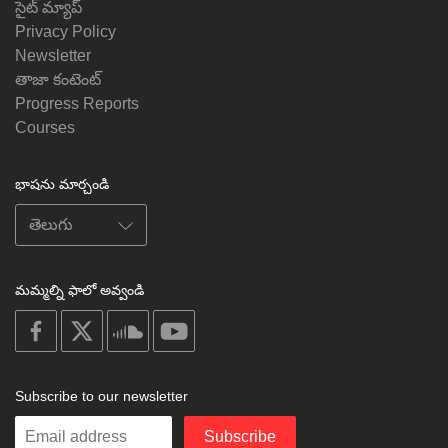
సైట్ మ్యాప్
Privacy Policy
Newsletter
తాజా కంటెంట్
Progress Reports
Courses
భాషను మార్చండి
మమ్మల్ని ఫాలో అవ్వండి
on
on
on
on
facebook
X
soundcloud
youtube
Subscribe to our newsletter
Enter
Subscribe