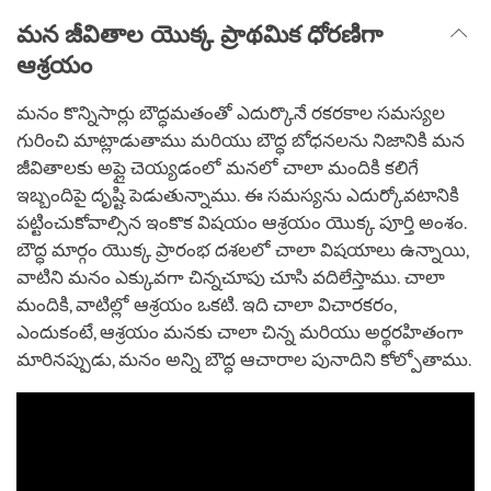
మన జీవితాల యొక్క ప్రాథమిక ధోరణిగా
ఆశ్రయం
మనం కొన్నిసార్లు బౌద్ధమతంతో ఎదుర్కొనే రకరకాల సమస్యల
గురించి మాట్లాడుతాము మరియు బౌద్ధ బోధనలను నిజానికి మన
జీవితాలకు అప్లై చెయ్యడంలో మనలో చాలా మందికి కలిగే
ఇబ్బందిపై దృష్టి పెడుతున్నాము. ఈ సమస్యను ఎదుర్కోవటానికి
పట్టించుకోవాల్సిన ఇంకొక విషయం ఆశ్రయం యొక్క పూర్తి అంశం.
బౌద్ధ మార్గం యొక్క ప్రారంభ దశలలో చాలా విషయాలు ఉన్నాయి,
వాటిని మనం ఎక్కువగా చిన్నచూపు చూసి వదిలేస్తాము. చాలా
మందికి, వాటిల్లో ఆశ్రయం ఒకటి. ఇది చాలా విచారకరం,
ఎందుకంటే, ఆశ్రయం మనకు చాలా చిన్న మరియు అర్థరహితంగా
మారినప్పుడు, మనం అన్ని బౌద్ధ ఆచారాల పునాదిని కోల్పోతాము.