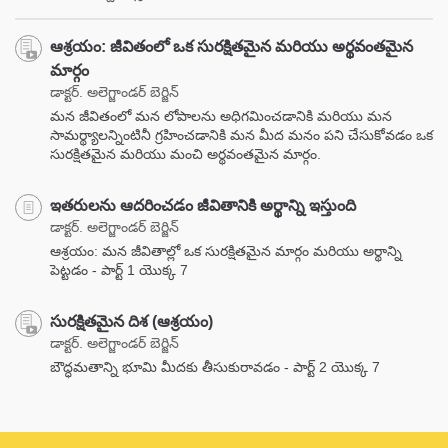
ఆశ్రయం: జీవితంలో ఒక సురక్షితమైన మరియు అర్థవంతమైన
మార్గం
డాక్టర్. అలెగ్జాండర్ బెర్జిన్
మన జీవితంలో మన లోపాలను అధిగమించడానికి మరియు మన
సామర్థ్యాలన్నింటినీ గ్రహించడానికి మన మీద మనం పని చేసుకోవడం ఒక
సురక్షితమైన మరియు మంచి అర్థవంతమైన మార్గం.
ఇతరులను ఆదరించడం జీవితానికి అర్థాన్ని ఇస్తుంది
డాక్టర్. అలెగ్జాండర్ బెర్జిన్
ఆశ్రయం: మన జీవితాల్లో ఒక సురక్షితమైన మార్గం మరియు అర్థాన్ని
పెట్టడం - పార్ట్ 1 యొక్క 7
సురక్షితమైన దిశ (ఆశ్రయం)
డాక్టర్. అలెగ్జాండర్ బెర్జిన్
బౌద్ధమతాన్ని భూమి మీదకు తీసుకురావడం - పార్ట్ 2 యొక్క 7