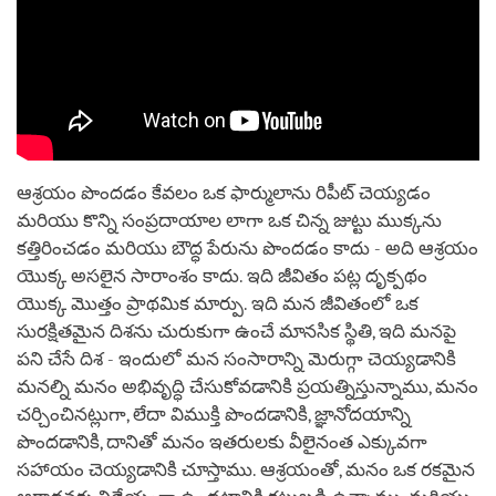
ఆశ్రయం పొందడం కేవలం ఒక ఫార్ములాను రిపీట్ చెయ్యడం
మరియు కొన్ని సంప్రదాయాల లాగా ఒక చిన్న జుట్టు ముక్కను
కత్తిరించడం మరియు బౌద్ధ పేరును పొందడం కాదు - అది ఆశ్రయం
యొక్క అసలైన సారాంశం కాదు. ఇది జీవితం పట్ల దృక్పథం
యొక్క మొత్తం ప్రాథమిక మార్పు. ఇది మన జీవితంలో ఒక
సురక్షితమైన దిశను చురుకుగా ఉంచే మానసిక స్థితి, ఇది మనపై
పని చేసే దిశ - ఇందులో మన సంసారాన్ని మెరుగ్గా చెయ్యడానికి
మనల్ని మనం అభివృద్ధి చేసుకోవడానికి ప్రయత్నిస్తున్నాము, మనం
చర్చించినట్లుగా, లేదా విముక్తి పొందడానికి, జ్ఞానోదయాన్ని
పొందడానికి, దానితో మనం ఇతరులకు వీలైనంత ఎక్కువగా
సహాయం చెయ్యడానికి చూస్తాము. ఆశ్రయంతో, మనం ఒక రకమైన