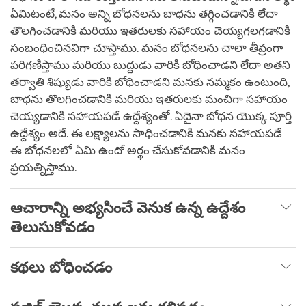
ఏమిటంటే, మనం అన్ని బోధనలను బాధను తగ్గించడానికి లేదా
తొలగించడానికి మరియు ఇతరులకు సహాయం చెయ్యగలగడానికి
సంబంధించినవిగా చూస్తాము. మనం బోధనలను చాలా తీవ్రంగా
పరిగణిస్తాము మరియు బుద్ధుడు వారికి బోధించాడని లేదా అతని
తర్వాతి శిష్యుడు వారికి బోధించాడని మనకు నమ్మకం ఉంటుంది,
బాధను తొలగించడానికి మరియు ఇతరులకు మంచిగా సహాయం
చెయ్యడానికి సహాయపడే ఉద్దేశ్యంతో. ఏదైనా బోధన యొక్క పూర్తి
ఉద్దేశ్యం అదే. ఈ లక్ష్యాలను సాధించడానికి మనకు సహాయపడే
ఈ బోధనలలో ఏమి ఉందో అర్థం చేసుకోవడానికి మనం
ప్రయత్నిస్తాము.
ఆచారాన్ని అభ్యసించే వెనుక ఉన్న ఉద్దేశం
తెలుసుకోవడం
కథలు బోధించడం