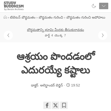
Close
Study
Buddhism
Home
›
టిబెటన్ బౌద్ధమతం
›
బౌద్ధమతం గురించి
›
బౌద్ధమతం గురించి అపోహలు
బౌద్ధమతాన్ని భూమి మీదకు తీసుకురావడం
పార్ట్ 4 యొక్క 7
ఆశ్రయం పొందడంలో
ఎదురయ్యే కష్టాలు
డాక్టర్. అలెగ్జాండర్ బెర్జిన్
19:52