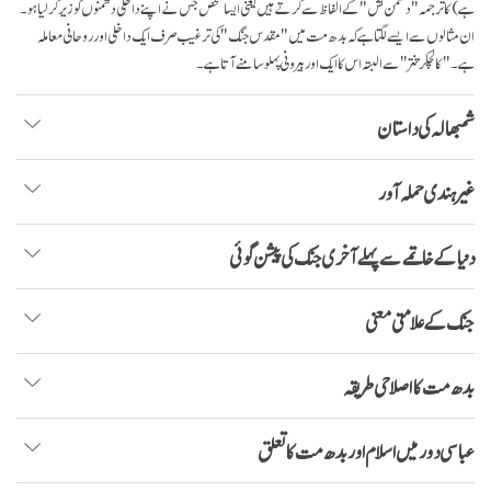
ہے) کا ترجمہ "دشمن کش" کے الفاظ سے کرتے ہیں یعنی ایسا شخص جس نے اپنے داخلی دشمنوں کو زیر کر لیا ہو۔
ان مثالوں سے ایسے لگتا ہے کہ بدھ مت میں "مقدس جنگ" کی ترغیب صرف ایک داخلی اور روحانی معاملہ
ہے۔ "کالچکر تنتر" سے البتہ اس کا ایک اور بیرونی پہلو سامنے آتا ہے۔
شمبھالہ کی داستان
غیر ہندی حملہ آور
دنیا کے خاتمے سے پہلے آخری جنگ کی پیشن گوئی
جنگ کے علامتی معنی
بدھ مت کا اصلاحی طریقہ
عباسی دور میں اسلام اور بدھ مت کا تعلق