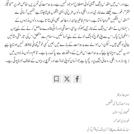
ہے اور اس میں مقدس جنگ جیسی کوئی اصطلاح موجود نہیں ہے۔ بدھ مت کی تحریریں، خاص طور پر "کالچکر
تنتر"، غور سے دیکھنے سے خارجی اور داخلی دونوں طرح کی ایسی جنگوں کا پتا چلتا ہے جنہیں آسانی سے
"مقدس جنگیں" کہا جا سکتا ہے۔ اسلام کا غیر جانبدار مطالعہ بھی یہی بتاتا ہے۔ دونوں مذہبوں کے
رہنماؤں نے مقدس جنگ کے خارجی پہلو کو سیاسی، معاشی اور ذاتی فائدے حاصل کرنے کے لیے یوں
استعمال کیا کہ اس سے اپنی فوج کو جنگ لڑنے کے لیے اکساسکیں۔ اسلام سے متعلق اس کی تاریخی مثالیں
جانی بوجھی ہیں۔ لیکن اس حوالے سے بدھ مت کے بارے میں ہمیں کسی خوش گمانی کا شکار نہیں ہونا چاہیے
اور یہ نہیں سوچنا چاہیے کہ بدھ مت اس طرح کے واقعات سے پاک رہا ہے۔ تاہم دونوں مذہبوں میں
زیادہ زور داخلی روحانی جنگ پر دیا گیا ہے جو انسان کو اپنی جہالت اور تخریبی رویوں کے خلاف لڑنا پڑتی ہے۔
Bookmark
Share
on
مواد پر طائرانہ نظر
facebook
بدھ مت میں فوجی تمثیلیں
شمبھالہ کی داستان
غیر ہندی حملہ آور
دنیا کے خاتمے سے پہلے آخری جنگ کی پیشن گوئی