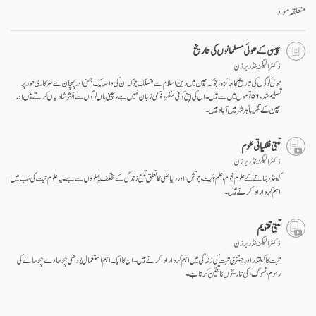
متعلقہ مواد
چین کے ھوئی مسلمانوں کی تاریخ
ڈاکٹر الیگزینڈر برزن
ہوئی لوگوں کی تاریخ کا جائزہ، جو کہ چین میں دین اسلام سے منسلک جو کہ ان کی واحد یک جہتی اور پہچان ہے سرکاری طور پر
تسلیم شدہ ۵۶ قوموں میں سے ہیں۔ ان کی اپنی کوئی منفرد قومی زبان نہیں ہے، چینی ہان لوگوں سے اکثر شادیاں کرتے ہیں اور
چین کے تقریباّ ہر شہر میں آباد ہیں۔
تبتی فلکیاتی علوم
ڈاکٹر الیگزینڈر برزن
کیلنڈر بنانے کے علوم نجوم ، علم ہئیت، جوتش، اور ریاضی کا تعلق تبتی زندگی کے مختلف پہلووں سے ہے۔ یہ علوم تبت کی طب میں
اہم کردار ادا کرتے ہیں۔
تبتی تقویم
ڈاکٹر الیگزینڈر برزن
تبت کا کیلنڈر اور جنتری تبت کی زندگی میں اہم کردار ادا کرتے ہیں۔ ان کا ایک اہم استعمال بودھی چڑھاوے چڑھانے کی
رسوم، تسوگ، کی تاریخوں کا تعیّن کرنا ہے۔