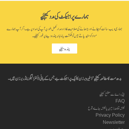
ہمارے پراجیکٹ کی مدد کیجئیے
ہماری ویب سائٹ کو چلانے اور بڑھانے کی صلاحیت کا دارومدار مکمل طور پر آپ کی امداد پر ہے۔ اگر آپ ہمارے
مواد کو مفید پاتے ہیں تو یکمشت یا ماہانہ چندہ دینے پر غور کیجئیے۔
چندہ دیجئیے
بدھ مت کا مطالعہ کیجئیے’ ذخیرہ برزن کا ایک پراجیکٹ ہے جس کے بانی ڈاکٹر الیگزینڈر برزن ہیں۔
اپنی راۓ سے مطلع کیجئیے
FAQ
نقشہ قطعۂ زمین یا نقشہ جاۓ وقوع
Privacy Policy
Newsletter