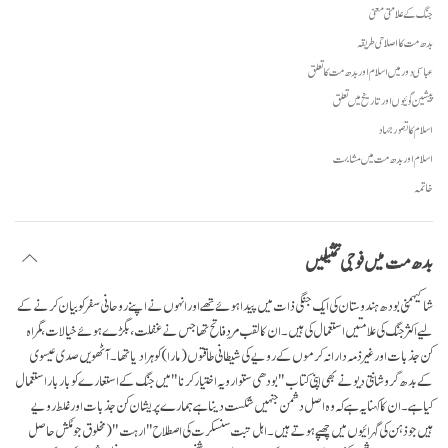
جنگ کے علامتی معنی
بدھ مت کا اصلاحی طریقہ
عباسی دور میں اسلام اور بدھ مت کا تعلق
پیشین گوئیوں اور تاریخ میں تعلق
اسلام کا تصور جہاد
اسلام اور بدھ مت میں مشابہت
خاتمہ
بدھ مت میں فوجی تمثیلیں
شاکیہمُنی بودھ ہندوستان کی ایک جنگی ذات میں پیدا ہوئے تھے اور انہوں نے اپنے روحانی سفر کو بیان کرنے کے
لیے اکثر جنگ کی علامتیں استعمال کی ہیں۔ ان کا لقب مردِ فاتح تھا جس نے غفلت، بگڑے ہوئے خیالات، گمراہ
کن جذبات اور غیر ذمہ دارانہ کرموں کے رویے کی شیطانی طاقتوں (مارا) کو ہرا دیا تھا۔ آٹھویں صدی عیسوی
کے بدھ گرو شانتی دیو نے بھی اپنی کتاب "بودھی ستوا رویہ اختیار کرنا" میں جنگ کے استعارے کو بار بار استعمال
کیا ہے۔ ان کا کہنا یہ ہے کہ وہ اصل دشمن جنہیں شکست دینا ہے ہمارے پریشان کن جذبات اور غلط رویے
ہیں جو ذہن کی گہرائیوں میں چھپے ہوتے ہیں۔ اہل تبت سنسکرت کی اصطلاح "ارہت" (مخلوق جو مُکش حاصل