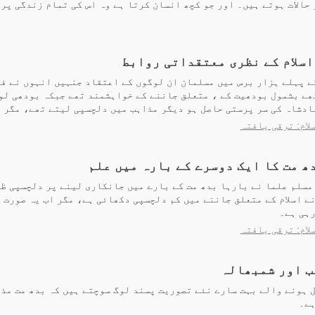
حالات ہوتے ہیں۔ اور جو کچھ انسان کرتا ہے وہ اس کی تمام زندگی پر ا
اسلام کے نظری معتقداتی روابط
 پہلے ہزار برس میں مسلمان ان لوگوں کے اعتقاد جنہیں انہوں نے فت
ھے بشمول بودھیت کے ، متعلق جاننے کے خواہشمند تھے جبکہ بودھی لو
ادشاہ کی سر پرستی حاصل ہو دیگر مذاہب میں دلچسپی لیتے تھے، مگر اس
لام: ترقی یافتہ
دھ مت کا ایک دوسرے کے بارہ میں علم
مسلم علما نے بارہا بدھ مت کے بارے میں جانکاری لینے پر دلچسپی ظا
ے اسلام کے متعلق جاننے میں کم دلچسپی دکھائی ہے، مگر اب یہ صورت 
رہی ہے۔
لام: ترقی یافتہ
ب اور شمبھالہ
 ہونے والے بہت سارے نئے تصوریت پسند لوگ سوچتے ہیں کہ بدھ مت مذ
ہے۔