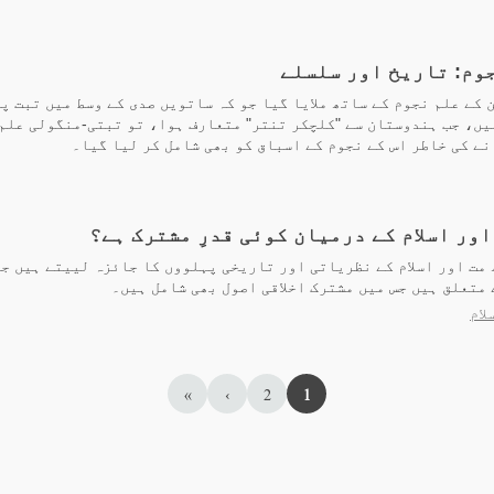
جوم: تاریخ اور سلسلے
 کے علم نجوم کے ساتھ ملایا گیا جو کہ ساتویں صدی کے وسط میں تبت پ
یں، جب ہندوستان سے "کلچکر تنتر" متعارف ہوا، تو تبتی-منگولی علم
ے کی خاطر اس کے نجوم کے اسباق کو بھی شامل کر لیا گیا۔
اور اسلام کے درمیان کوئی قدرِ مشترک ہے؟
مت اور اسلام کے نظریاتی اور تاریخی پہلووں کا جائزہ لییتے ہیں جو
متعلق ہیں جس میں مشترک اخلاقی اصول بھی شامل ہیں۔
لام
»
›
2
1