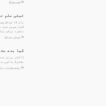
in
شمبھالا
تبتی علمِ ن
بان کا جوتش چین
گیارھویں صدی م
منفرد مرکب بنان
in
تبتی جوتش
کیا بدھ مت 
ڈاکتر برزن بدھ 
مشترک باتوں سے 
in
بدھ مت اور اس