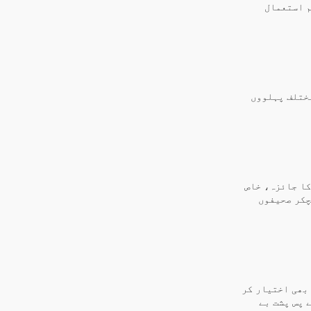
م استعمال
مختلف پہلووں
کا جائزہ، خاص
چکر صحیفوں
 بھی اختیار کر
 پس پشت بے