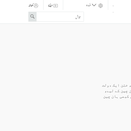
ویڈیو
کھاتہ
Enter
Search
search
term
 ختن ایک دولت
 چین کے لیے،
 کبھی ہان چین