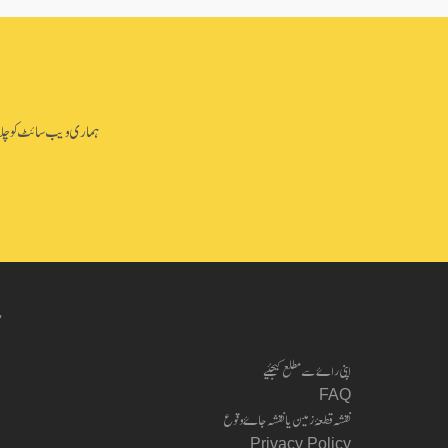
ہماری ویب سائٹ کو چلانے 
ب
اپنی راۓ سے مطلع کیجئیے
FAQ
نقشہ قطعۂ زمین یا نقشہ جاۓ وقوع
Privacy Policy