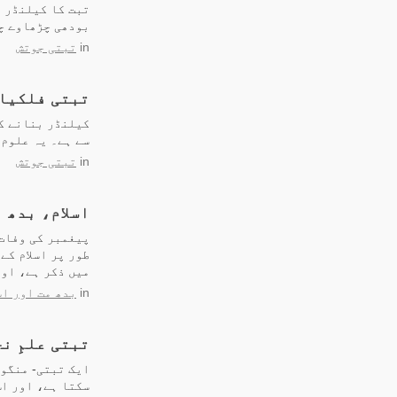
تبت کا کیلنڈر ا
بودھی چڑھاوے چڑ
in
تبتی جوتش
تبتی فلکیا
کیلنڈر بنانے ک
سے ہے۔ یہ علوم 
in
تبتی جوتش
اسلام، بدھ 
پیغمبر کی وفات 
طور پر اسلام کے
میں ذکر ہے، اور
in
بدھ مت اور اس
تبتی علمِ ن
ایک تبتی- منگول
سکتا ہے، اور اس