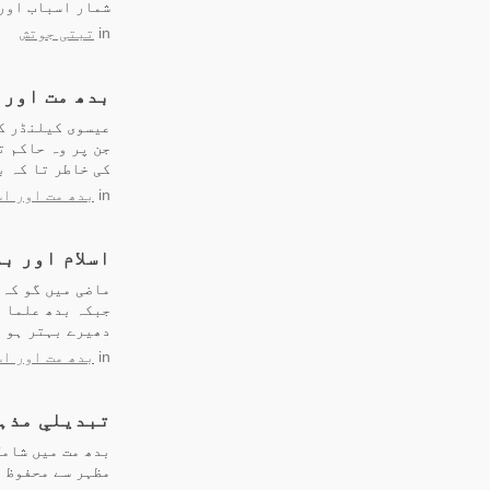
شمار اسباب اور 
in
تبتی جوتش
بدھ مت اور 
عیسوی کیلنڈر کے
جن پر وہ حاکم ت
کی خاطر تا کہ ب
in
بدھ مت اور اس
اسلام اور ب
ماضی میں گو کہ 
جبکہ بدھ علما ن
دھیرے بہتر ہو 
in
بدھ مت اور اس
تبدیلیِ مذہ
بدھ مت میں شامل
مظہر سے محفوظ 