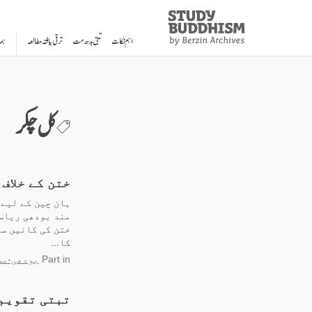
Study
Clos
Buddhism
اہم نکات
تبتی بدھ مت
ترقی یافتہ مطالعہ
ہم
Home
کل چکر
ختن کے خلاف
ہان چین کے لیے 
مند بودھی ریاست
ختن کی کانیں سب
کا...
in
Part
بودھی-مسل
تبتی تقویم