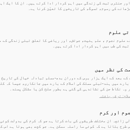
ور جنتری تبت کی زندگی میں اہم کردار ادا کرتے ہیں۔ ان کا ایک اہ
ھانے کی رسوم، تسوگ، کی تاریخوں کا تعیّن کرنا ہے۔
تی علوم
ے علوم نجوم ، علم ہئیت، جوتش، اور ریاضی کا تعلق تبتی زندگی کے 
تبت کی طب میں اہم کردار ادا کرتے ہیں۔
مت کی نظر میں
کے بعد کے ایک ہزار برس کے دوران بدھ-مسلم تبادلہ خیال کی تاریخ 
 بارے میں ہند-تبتی مسلک کی اسلام کے بارے میں جانکاری، جیسا کہ کل
 وہ نکاط جن کی نشاندہی کی گئی ہے بطور صلح کن یا مشکل پسند۔
لام: ترقی یافتہ
جوم اور کرم
ی زائچہ ان مختلف طریقوں کی بات کرتا ہے جو کہ کرم کی بدولت کوئی
 طرح بتاتا ہے کہ کوئی سا راستہ ممکن ہے۔ جو کچھ بھی ہوتا ہے اس کے