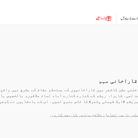
ارے بارے میں
چندہ دیجئیے
 قاراخانی مہم
ختنی مشن کاشغر میں قاراخانیوں کے مستحکم مقام کے مشرق میں واقع،
 تھی۔ شاہراہ ریشم کے کنارے کنارے آباد تمام علاقوں، بالخصوص ہان
زیشم ﴿ایک قیمتی پتھر﴾ کا خاص منبع تھیں۔ اس کے بادشاہوں نے کبھی
م باہمی تعامل: خلافتِ عباسی کا بعد کا دور