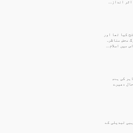
ثر انداز...
ح کیا تھا اور
گ محض مناظرہ
 میں اسلام...
ہر کی ہے،
حال دھیرے
ہبی تبدیلی کے