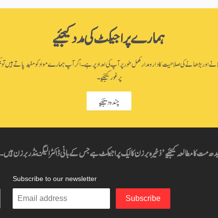
ہمارے پراجیکٹ کی مدد کیجئیے
اور بڑھانے کی صلاحیت کا دارومدار مکمل طور پر آپ کی امداد پر ہے۔ اگر آپ ہمارے مواد کو مفید پاتے ہیں تو یک
پر غور کیجئیے۔
چندہ دیجئیے
دھ مت کا مطالعہ کیجئیے’ ذخیرہ برزن کا ایک پراجیکٹ ہے جس کے بانی ڈاکٹر الیگزینڈر برزن ہیں۔
ہ
Subscribe to our newsletter
Enter
Subscribe
your
email