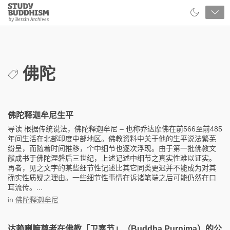
Close
Study
Buddhism
Home
佛陀
佛陀释迦牟尼生平
导读 根据传统说法，佛陀释迦牟尼 – 也称乔达摩佛在前566至前485
年间生活在北部印度中部地区。佛教资料中关于他的生平说法繁芜
纷呈，而随着时间推移，个中细节也逐次浮现。由于第一批佛教文
献成书于佛陀涅磐后三世纪，上述记述中细节之真实性难以证实。
再者，见之文字的某些细节性记述比其它同类更迟并不能成为对其
确实性质疑之理由。一些细节性事情在诉诸笔端之后可能仍然在口
耳流传。...
in
佛陀释迦牟尼
达赖喇嘛尊者在佛教「卫塞节」（Buddha Purnima）的公