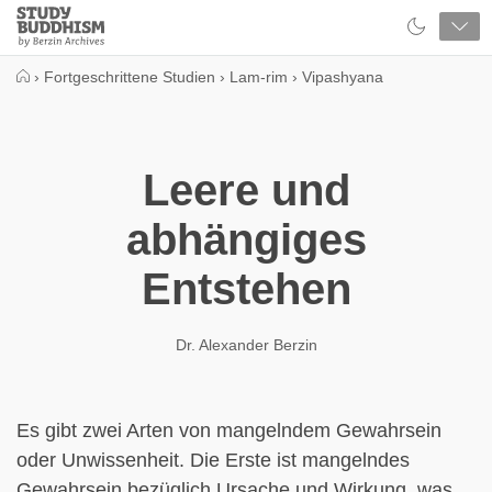
Close
Study
Buddhism
Home
›
Fortgeschrittene Studien
›
Lam-rim
›
Vipashyana
Leere und
abhängiges
Entstehen
Dr. Alexander Berzin
Es gibt zwei Arten von mangelndem Gewahrsein
oder Unwissenheit. Die Erste ist mangelndes
Gewahrsein bezüglich Ursache und Wirkung, was