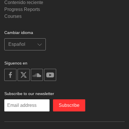
Contenido reciente
Progress Reports
Courses
Cambiar idioma
Síguenos en
on
on
on
on
facebook
X
soundcloud
youtube
Subscribe to our newsletter
Enter
Subscribe
your
email