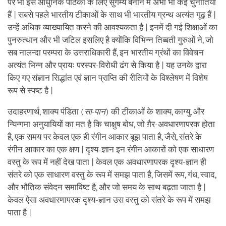
पर भी इसे आधुनिक पाठकों के लिए सुगम्य बनाने में अभी भी कई चुनौतियाँ
हैं | सबसे पहले भारतीय टीकाओं के साथ भी भारतीय ग्रन्थ अत्यंत गूढ़ हैं |
उन्हें अधिक व्याख्यायित करने की आवश्यकता है | इनमें दी गई शिक्षाओं का
पुनरुत्थान और भी जटिल इसलिए है क्योंकि विभिन्न तिब्बती गुरुओं ने, जो
सब नालन्दा परम्परा के उत्तराधिकारी हैं, इन भारतीय ग्रंथों का विवेचन
अत्यंत भिन्न और प्रायः परस्पर-विरोधी ढंग से किया है | यह उनके द्वारा
किए गए संज्ञान सिद्धांत एवं ज्ञान प्राप्ति की रीतियों के विश्लेषण में विशेष
रूप से स्पष्ट है |
उदाहरणार्थ, शाक्य पंडिता (
सा
-
पान
) की टीकाओं के शाक्य, काग्यु, और
न्यिन्गमा अनुयायियों का मत है कि चाक्षुष बोध, जो ग़ैर-अवधारणापरक होता
है, एक समय पर केवल एक ही रंगीन आकार बूझ पाता है, जैसे, संतरे के
रंगीन आकार का एक क्षण | दृश्य-ज्ञान इन रंगीन आकारों को एक साधारण
वस्तु के रूप में नहीं देख पाता | केवल एक अवधारणापरक दृश्य-ज्ञान ही
संतरे को एक साधारण वस्तु के रूप में समझ पाता है, जिसमें रूप, गंध, स्वाद,
और भौतिक संवेदन समाविष्ट है, और जो समय के साथ बढ़ता जाता है |
केवल ऐसा अवधारणापरक दृश्य-ज्ञान उस वस्तु को संतरे के रूप में समझ
पाता है |