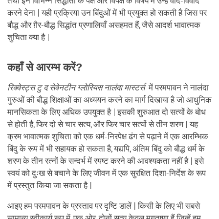
तथा इन विभिन्न सिद्धांतों के पक्ष और विपक्ष के विषय में उन्हें वाद-विवाद
करने देना | यही प्रक्रिया उन बिंदुओं में भी प्रयुक्त हो सकती है जिस पर
बौद्ध और ग़ैर-बौद्ध सिद्धांत प्रणालियाँ असहमत हैं, जैसे आदर्श भावात्मक
शुचिता क्या है |
कहाँ से आरम्भ करें?
रिक्वेस्ट्स
टु
द
सेवेनटीन
ग्लोरियस
नालंदा
मास्टर्स
में परमपावन ने नालंदा
गुरुओं की बौद्ध शिक्षाओं का अध्ययन करने का मार्ग दिखाया है जो आधुनिक
मानसिकता के लिए अधिक उपयुक्त है | इसकी शुरुआत दो सत्यों के बोध
से होती है, फिर दो से चार सत्य, और फिर चार सत्यों से तीन शरण | यह
क्रम भावात्मक शुचिता को एक धर्म-निरपेक्ष ढंग से पढ़ाने में एक आरम्भिक
बिंदु के रूप में भी सहायक हो सकता है, यद्यपि, अंतिम बिंदु को बौद्ध धर्म के
शरण के तीन रत्नों के सन्दर्भ में स्पष्ट करने की आवश्यकता नहीं है | इसे
स्वयं को दुःख से बचाने के लिए जीवन में एक सुरक्षित दिशा-निर्देश के रूप
में प्रस्तुत किया जा सकता है |
आइए हम परमपावन के प्रस्ताव पर दृष्टि डालें | किसी के लिए भी सबसे
सामान्य स्वीकार्य रूप में, एक ओर, दोनों सत्य केवल मृगतृष्णा हैं जिन्हें हम