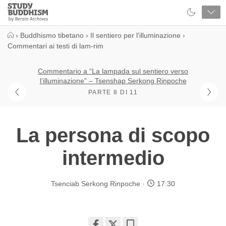
Close
Study
Buddhism
Home
›
Buddhismo tibetano
›
Il sentiero per l'illuminazione
›
Commentari ai testi di lam-rim
Commentario a “La lampada sul sentiero verso
l’illuminazione” – Tsenshap Serkong Rinpoche
PARTE 8 DI 11
La persona di scopo
intermedio
Tsenciab Serkong Rinpoche
17:30