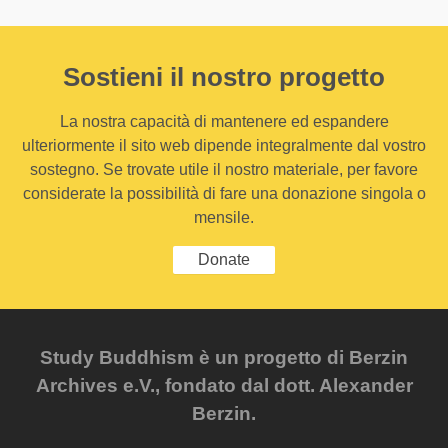
Sostieni il nostro progetto
La nostra capacità di mantenere ed espandere
ulteriormente il sito web dipende integralmente dal vostro
sostegno. Se trovate utile il nostro materiale, per favore
considerate la possibilità di fare una donazione singola o
mensile.
Donate
Study Buddhism è un progetto di Berzin
Archives e.V., fondato dal dott. Alexander
Berzin.