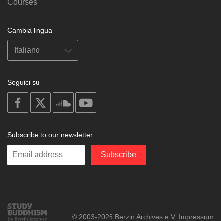
Courses
Cambia lingua
Seguici su
on
on
on
on
facebook
X
soundcloud
youtube
Subscribe to our newsletter
Enter
Subscribe
your
email
Study
© 2003-2026 Berzin Archives e.V.
Impressum
Buddhism