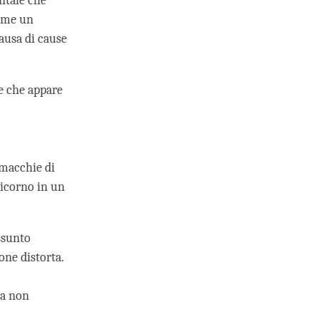
entale che
come un
ausa di cause
e che appare
 macchie di
icorno in un
ssunto
one distorta.
ta non