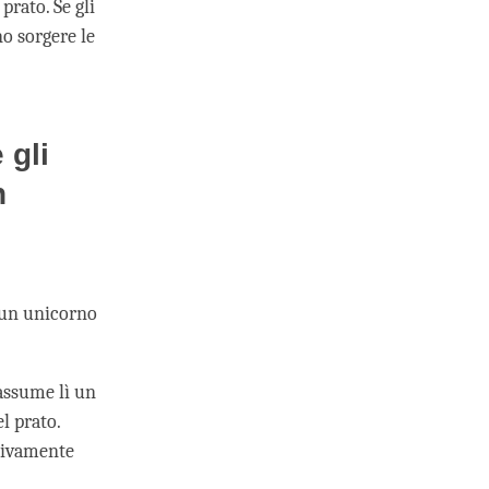
rato. Se gli
no sorgere le
 gli
n
 un unicorno
assume lì un
l prato.
itivamente