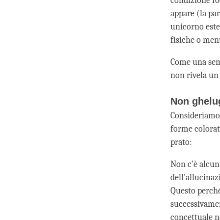
condizione fo
appare (la pa
unicorno este
fisiche o ment
Come una semb
non rivela un 
Non ghelu
Consideriamo 
forme colora
prato:
Non c'è alcun
dell'allucina
Questo perché
successivamen
concettuale n