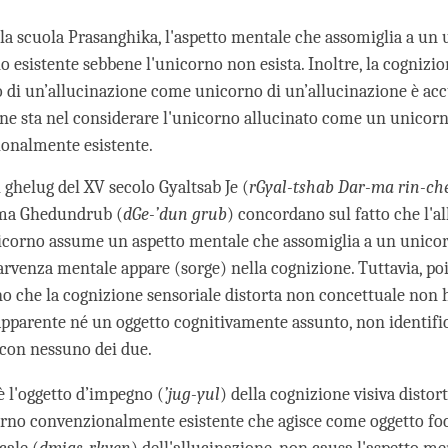
la scuola Prasanghika, l'aspetto mentale che assomiglia a un
 esistente sebbene l'unicorno non esista. Inoltre, la cognizio
 di un’allucinazione come unicorno di un’allucinazione è acc
one sta nel considerare l'unicorno allucinato come un unicorn
onalmente esistente.
 ghelug del XV secolo Gyaltsab Je (
rGyal-tshab Dar-ma rin-ch
ama Ghedundrub (
dGe-’dun grub
) concordano sul fatto che l'a
icorno assume un aspetto mentale che assomiglia a un unico
arvenza mentale appare (sorge) nella cognizione. Tuttavia, po
o che la cognizione sensoriale distorta non concettuale non 
apparente né un oggetto cognitivamente assunto, non identific
con nessuno dei due.
 l'oggetto d’impegno (
’jug-yul
) della cognizione visiva distor
rno convenzionalmente esistente che agisce come oggetto foc