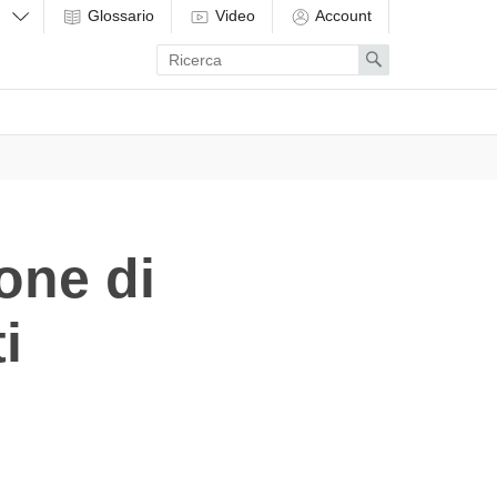
Glossario
Video
Account
Enter
Search
search
term
one di
i