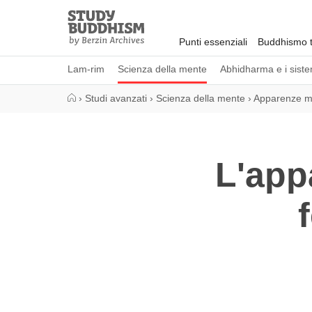
Close
Study
Buddhism
Punti essenziali
Buddhismo t
Home
Lam-rim
Scienza della mente
Abhidharma e i sistem
›
Studi avanzati
›
Scienza della mente
›
Apparenze me
L'app