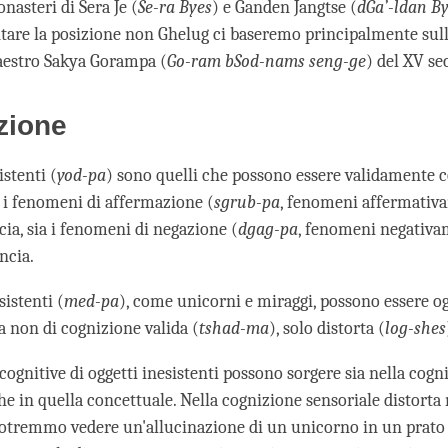
nasteri di Sera Je (
Se-ra Byes
) e Ganden Jangtse (
dGa’-ldan B
tare la posizione non Ghelug ci baseremo principalmente sull
aestro Sakya Gorampa (
Go-ram bSod-nams seng-ge
) del XV se
zione
stenti (
yod-pa
) sono quelli che possono essere validamente c
 i fenomeni di affermazione (
sgrub-pa
, fenomeni affermativa
ia, sia i fenomeni di negazione (
dgag-pa
, fenomeni negativa
ncia.
istenti (
med-pa
), come unicorni e miraggi, possono essere og
 non di cognizione valida (
tshad-ma
), solo distorta (
log-shes
cognitive di oggetti inesistenti possono sorgere sia nella cog
he in quella concettuale. Nella cognizione sensoriale distorta
otremmo vedere un'allucinazione di un unicorno in un prato 