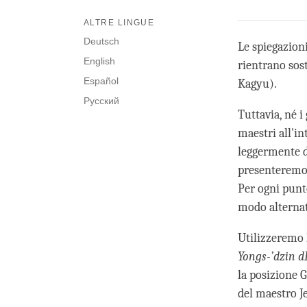
ALTRE LINGUE
Deutsch
Le spiegazion
English
rientrano sos
Español
Kagyu).
Русский
Tuttavia, né 
maestri all'i
leggermente d
presenteremo 
Per ogni punt
modo alterna
Utilizzeremo 
Yongs-’dzin d
la posizione G
del maestro J