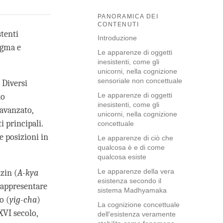
PANORAMICA DEI
CONTENUTI
stenti
Introduzione
ngma e
Le apparenze di oggetti
inesistenti, come gli
unicorni, nella cognizione
sensoriale non concettuale
 Diversi
Le apparenze di oggetti
do
inesistenti, come gli
avanzato,
unicorni, nella cognizione
 principali.
concettuale
e posizioni in
Le apparenze di ciò che
qualcosa è e di come
qualcosa esiste
Le apparenze della vera
zin (
A-kya
esistenza secondo il
 rappresentare
sistema Madhyamaka
o (
yig-cha
)
La cognizione concettuale
 XVI secolo,
dell'esistenza veramente