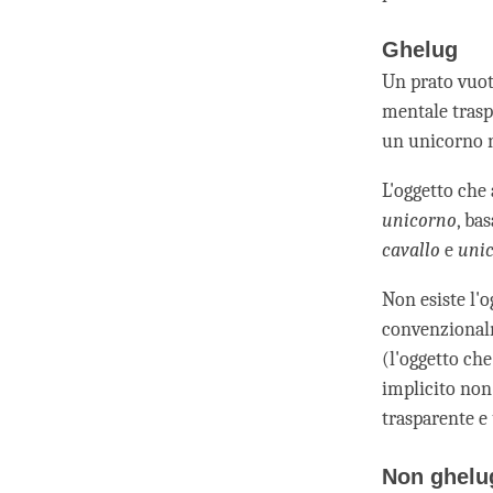
Ghelug
Un prato vuot
mentale trasp
un unicorno n
L'oggetto che 
unicorno
, ba
cavallo
e
unic
Non esiste l'
convenzionalm
(l'oggetto ch
implicito non
trasparente e
Non ghelu