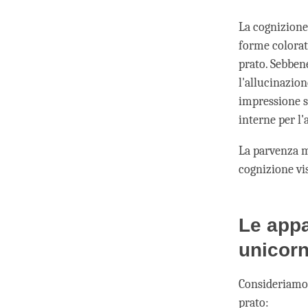
La cognizione
forme colora
prato. Sebben
l'allucinazio
impressione s
interne per l'
La parvenza m
cognizione vis
Le appa
unicorn
Consideriamo 
prato: