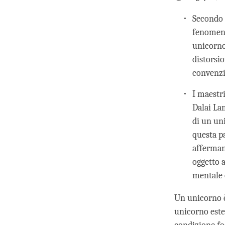
Secondo 
fenomeno
unicorno
distorsi
convenzi
I maestri
Dalai L
di un un
questa p
afferman
oggetto 
mentale 
Un unicorno è
unicorno este