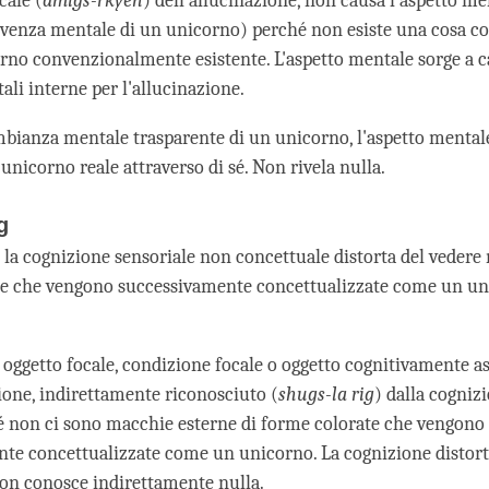
cale (
dmigs-rkyen
) dell'allucinazione, non causa l'aspetto m
rvenza mentale di un unicorno) perché non esiste una cosa 
rno convenzionalmente esistente. L'aspetto mentale sorge a c
ali interne per l'allucinazione.
ianza mentale trasparente di un unicorno, l'aspetto mental
unicorno reale attraverso di sé. Non rivela nulla.
g
la cognizione sensoriale non concettuale distorta del vedere
te che vengono successivamente concettualizzate come un un
 oggetto focale, condizione focale o oggetto cognitivamente a
zione, indirettamente riconosciuto (
shugs-la rig
) dalla cognizi
 non ci sono macchie esterne di forme colorate che vengono
te concettualizzate come un unicorno. La cognizione distor
on conosce indirettamente nulla.