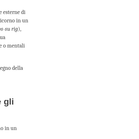
 esterne di
icorno in un
s-su rig
),
sua
he o mentali
egno della
 gli
no in un