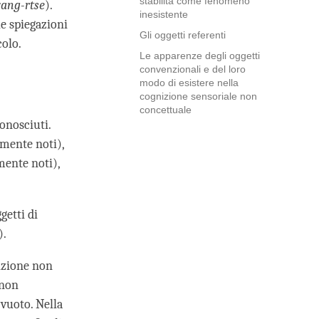
stabilita come fenomeno
yang-rtse
).
inesistente
e spiegazioni
Gli oggetti referenti
colo.
Le apparenze degli oggetti
convenzionali e del loro
modo di esistere nella
cognizione sensoriale non
concettuale
onosciuti.
mente noti),
mente noti),
getti di
).
nizione non
 non
vuoto. Nella