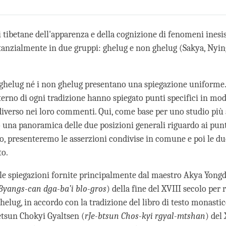
Share
Bookmark
on
facebook
i tibetane dell'apparenza e della cognizione di fenomeni inesi
tanzialmente in due gruppi: ghelug e non ghelug (Sakya, Nyi
i ghelug né i non ghelug presentano una spiegazione uniforme.
nterno di ogni tradizione hanno spiegato punti specifici in mo
iverso nei loro commenti. Qui, come base per uno studio più 
una panoramica delle due posizioni generali riguardo ai punti
o, presenteremo le asserzioni condivise in comune e poi le du
to.
le spiegazioni fornite principalmente dal maestro Akya Yongd
Byangs-can dga-ba’i blo-gros
) della fine del XVIII secolo per
helug, in accordo con la tradizione del libro di testo monastic
etsun Chokyi Gyaltsen (
rJe-btsun Chos-kyi rgyal-mtshan
) del