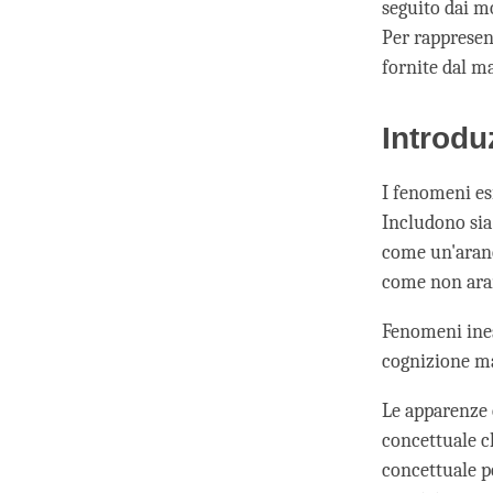
seguito dai mo
Per rappresen
fornite dal m
Introdu
I fenomeni esi
Includono sia
come un'aranc
come non ara
Fenomeni ines
cognizione ma
Le apparenze 
concettuale c
concettuale p