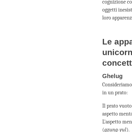
cognizione co
oggetti inesis
loro apparenz
Le appa
unicorn
concett
Ghelug
Consideriamo 
in un prato:
Il prato vuoto
aspetto menta
L'aspetto ment
(
gzung-yul
).