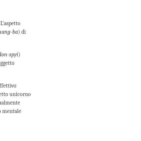
L'aspetto
nang-ba
) di
don-spyi
)
oggetto
ffettivo
getto unicorno
tualmente
o mentale