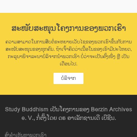
ສະໜັບສະໜຸນໂຄງການຂອງພວກເຮົາ
ຄວາມສາມາດໃນການສືບຕໍ່ຂະຫຍາຍເວັບໄຊຂອງພວກເຮົາຂຶ້ນກັບການ
ສະໜັບສະໜຸນຂອງທຸກຄົນ. ຖ້າເຈົ້າຄິດວ່າເນື້ອໃນຂອງເຮົາມີປະໂຫຍດ,
ກະລຸນາພິຈາລະນາບໍລິຈາກນຳພວກເຮົາ ບໍ່ວ່າຈະເປັນຄັ້ງໜຶ່ງ ຫຼື ເປັນ
ເດືອນໄປ.
ບໍລິຈາກ
Study Buddhism ເປັນໂຄງການຂອງ Berzin Archives
e. V., ກໍ່ຕັ້ງໂດຍ ດຣ ອາເລັກຊານເດີ ເບີຊີນ.
ສົ່ງຄຳເຫັນຫາພວກເຮົາ