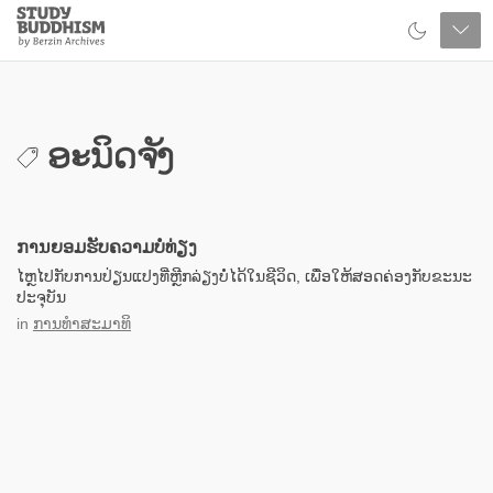
Close
Study
Buddhism
Home
ອະນິດຈັງ
ການຍອມຮັບຄວາມບໍ່ທ່ຽງ
ໄຫຼໄປກັບການປ່ຽນແປງທີ່ຫຼີກລ່ຽງບໍ່ໄດ້ໃນຊີວິດ, ເພື່ອໃຫ້ສອດຄ່ອງກັບຂະນະ
ປະຈຸບັນ
in
ການທຳສະມາທິ