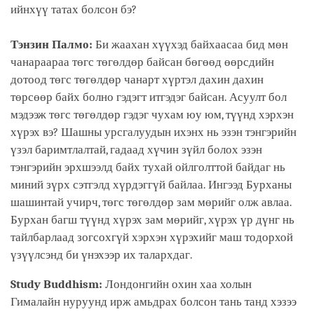
ийнхүү татах болсон бэ?
Тэнзин Палмо:
Би жаахан хүүхэд байхаасаа бид мөн
чанараараа төгс төгөлдөр байсан бөгөөд өөрсдийн
дотоод төгс төгөлдөр чанарт хүртэл дахин дахин
төрсөөр байх болно гэдэгт итгэдэг байсан. Асуулт бол
мэдээж төгс төгөлдөр гэдэг чухам юу юм, түүнд хэрхэн
хүрэх вэ? Шашны урсгалуудын ихэнх нь эзэн тэнгэрийн
үзэл баримтлалтай, гадаад хүчин зүйл болох эзэн
тэнгэрийн эрхшээлд байх тухай ойлголттой байдаг нь
миний зүрх сэтгэлд хүрдэггүй байлаа. Ингээд Бурханы
шашинтай учирч, төгс төгөлдөр зам мөрийг олж авлаа.
Бурхан багш түүнд хүрэх зам мөрийг, хүрэх үр дүнг нь
тайлбарлаад зогсохгүй хэрхэн хүрэхийг маш тодорхой
үзүүлсэнд би үнэхээр их талархдаг.
Study Buddhism:
Лондонгийн охин хаа холын
Гималайн нуруунд ирж амьдрах болсон тань танд хэзээ