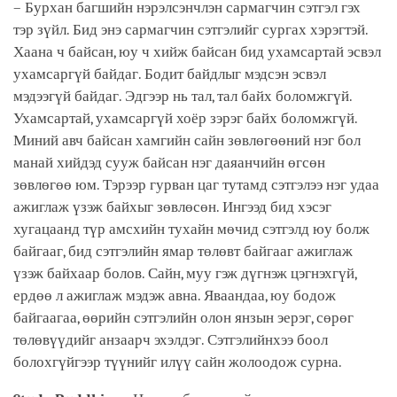
– Бурхан багшийн нэрэлсэнчлэн сармагчин сэтгэл гэх
тэр зүйл. Бид энэ сармагчин сэтгэлийг сургах хэрэгтэй.
Хаана ч байсан, юу ч хийж байсан бид ухамсартай эсвэл
ухамсаргүй байдаг. Бодит байдлыг мэдсэн эсвэл
мэдээгүй байдаг. Эдгээр нь тал, тал байх боломжгүй.
Ухамсартай, ухамсаргүй хоёр зэрэг байх боломжгүй.
Миний авч байсан хамгийн сайн зөвлөгөөний нэг бол
манай хийдэд сууж байсан нэг даяанчийн өгсөн
зөвлөгөө юм. Тэрээр гурван цаг тутамд сэтгэлээ нэг удаа
ажиглаж үзэж байхыг зөвлөсөн. Ингээд бид хэсэг
хугацаанд түр амсхийн тухайн мөчид сэтгэлд юу болж
байгааг, бид сэтгэлийн ямар төлөвт байгааг ажиглаж
үзэж байхаар болов. Сайн, муу гэж дүгнэж цэгнэхгүй,
ердөө л ажиглаж мэдэж авна. Яваандаа, юу бодож
байгаагаа, өөрийн сэтгэлийн олон янзын эерэг, сөрөг
төлөвүүдийг анзаарч эхэлдэг. Сэтгэлийнхээ боол
болохгүйгээр түүнийг илүү сайн жолоодож сурна.