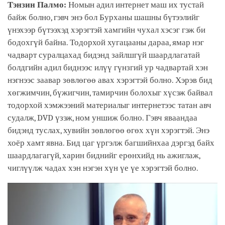
Тэнзин Палмо:
Номын адил интернет маш их тустай
байж болно, гэвч энэ бол Бурханы шашны бүтээлийг
үнэхээр бүтээхэд хэрэгтэй хамгийн чухал хэсэг гэж би
бодохгүй байна. Тодорхой хугацааны дараа, ямар нэг
чадварт суралцахад бидэнд зайлшгүй шаардлагатай
болдгийн адил биднээс илүү гүнзгий ур чадвартай хэн
нэгнээс заавар зөвлөгөө авах хэрэгтэй болно. Хэрэв бид
хөгжимчин, бүжигчин, тамирчин болохыг хүсэж байвал
тодорхой хэмжээний материалыг интернетээс татан авч
судалж, DVD үзэж, ном уншиж болно. Гэвч яваандаа
бидэнд туслах, хувийн зөвлөгөө өгөх хүн хэрэгтэй. Энэ
хоёр хамт явна. Бид цаг үргэлж багшийнхаа дэргэд байх
шаардлагагүй, харин биднийг ерөнхийд нь ажиглаж,
чиглүүлж чадах хэн нэгэн хүн үе үе хэрэгтэй болно.