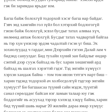
гэж би заримдаа ярьдаг юм.
Багш байж болохгүй тодорхой хэсэг багш нар байдаг.
Гэвч энд хамгийн гол зүйл бол хэтэрхий бодлогогүй
гэнэн байж болохгүй, эсвэл бусдыг татах аливаа хүч,
нөлөөнд автаж болохгүй. Бусдыг татах чадвартай байгаа
нь тэр хүн үнэхээр эрдэм чадалтай гэсэн үг биш. Эх
зохиолуудад ч гардаг, мөн Дээрхийн гэгээн Далай лам ч
бидэнд сануулдаг. Бид тухайн хүний зан байдлыг өндөр
сэнтий дээр сууж байхад нь бус харин хөшигний ард
байхад нь шалгах хэрэгтэй гэдэг. Тэд энгийн хүмүүст
хэрхэн хандаж байна – том том ивээн тэтгэгч нарт биш –
харин тэдэнд тодорхой ач холбогдолгүй тэдгээр энгийн
хүмүүст? Би багшаасаа түүний сайн мэдэх, түүнтэй
санал сөрөлддөг байсан нэг ламын талаар юу гэж
боддогийг нь асуухад тэрээр хэлэхэд хэцүү байна, харин
бид түүний шавь нарыг 20 жилийн дараа ямар хүмүүс