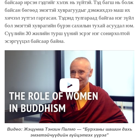
байсаар ирсэн гэдгийг хэлэх нь зүйтэй. Тэд багш нь болж
байсан бөгөөд эмэгтэй хуврагуудыг дэмжихдээ маш их
хичээл зүтгэл гаргасан. Тэдэнд тулгараад байгаа нэг зүйл
бол эмэгтэй хуврагийн бүрэн сахилын тухай асуудал юм.
Сүүлийн 30 жилийн турш үүний эсрэг нэг сонирхолтой
эсэргүүцэл байсаар байна.
Видео: Жэцүнма Тэнзин Палмо — “Бурханы шашин дахь
эмэгтэйчүүдийн гүйцэтгэх үүрэг”