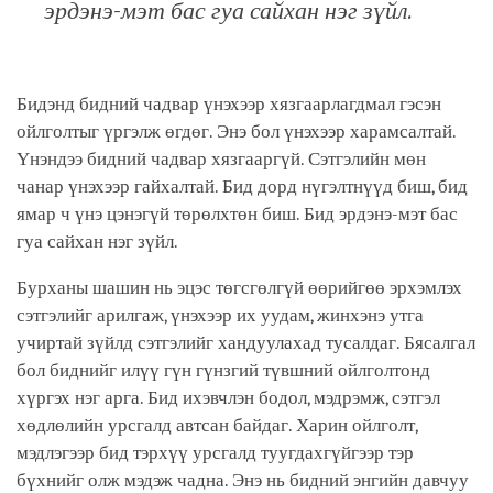
эрдэнэ-мэт бас гуа сайхан нэг зүйл.
Бидэнд бидний чадвар үнэхээр хязгаарлагдмал гэсэн
ойлголтыг үргэлж өгдөг. Энэ бол үнэхээр харамсалтай.
Үнэндээ бидний чадвар хязгааргүй. Сэтгэлийн мөн
чанар үнэхээр гайхалтай. Бид дорд нүгэлтнүүд биш, бид
ямар ч үнэ цэнэгүй төрөлхтөн биш. Бид эрдэнэ-мэт бас
гуа сайхан нэг зүйл.
Бурханы шашин нь эцэс төгсгөлгүй өөрийгөө эрхэмлэх
сэтгэлийг арилгаж, үнэхээр их уудам, жинхэнэ утга
учиртай зүйлд сэтгэлийг хандуулахад тусалдаг. Бясалгал
бол биднийг илүү гүн гүнзгий түвшний ойлголтонд
хүргэх нэг арга. Бид ихэвчлэн бодол, мэдрэмж, сэтгэл
хөдлөлийн урсгалд автсан байдаг. Харин ойлголт,
мэдлэгээр бид тэрхүү урсгалд туугдахгүйгээр тэр
бүхнийг олж мэдэж чадна. Энэ нь бидний энгийн давчуу