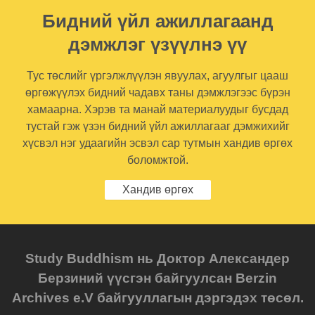
Бидний үйл ажиллагаанд
дэмжлэг үзүүлнэ үү
Тус төслийг үргэлжлүүлэн явуулах, агуулгыг цааш
өргөжүүлэх бидний чадавх таны дэмжлэгээс бүрэн
хамаарна. Хэрэв та манай материалуудыг бусдад
тустай гэж үзэн бидний үйл ажиллагааг дэмжихийг
хүсвэл нэг удаагийн эсвэл сар тутмын хандив өргөх
боломжтой.
Хандив өргөх
Study Buddhism нь Доктор Александер
Берзиний үүсгэн байгуулсан Berzin
Archives e.V байгууллагын дэргэдэх төсөл.