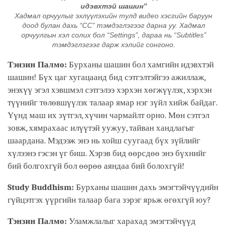
идэвхтэй шашин”
Хадмал орчуулыг эхлүүлэхийн тулд видео хэсгийн баруун
доод булан дахь “CC” тэмдэглэгээг дарна уу. Хадмал
орчуулгын хэл солих бол “Settings”, дараа нь “Subtitles”
тэмдэглэгээг дарж хэлийг сонгоно.
Тэнзин Палмо:
Бурханы шашин бол хамгийн идэвхтэй
шашин! Бүх цаг хугацаанд бид сэтгэлтэйгээ ажиллаж,
энэхүү эгэл хэвшмэл сэтгэлээ хэрхэн хөгжүүлэх, хэрхэн
түүнийг төлөвшүүлэх талаар ямар нэг зүйл хийж байдаг.
Үүнд маш их зүтгэл, хүчин чармайлт орно. Мөн сэтгэл
зовж, хямрахаас илүүтэй уужуу, тайван хандлагыг
шаардана. Мэдээж энэ нь хойш суугаад бүх зүйлийг
хүлээнэ гэсэн үг биш. Хэрэв бид өөрсдөө энэ бүхнийг
бий болгохгүй бол өөрөө аяндаа бий болохгүй!
Study Buddhism:
Бурханы шашин дахь эмэгтэйчүүдийн
гүйцэтгэх үүргийн талаар бага зэрэг ярьж өгөхгүй юу?
Тэнзин Палмо:
Уламжлалыг харахад эмэгтэйчүүд