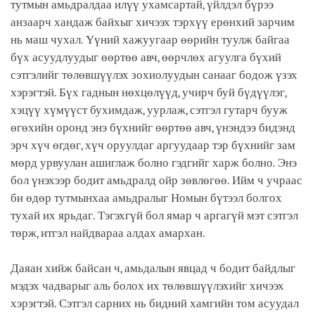
тутмын амьдралдаа илүү ухамсартай, үйлдэл бүрээ
анзаарч хандаж байхыг хичээх тэрхүү ерөнхий зарчим
нь маш чухал. Үүний хажуугаар өөрийн туулж байгаа
бүх асуудлуудыг өөртөө авч, өөрчлөх агуулга бүхий
сэтгэлийг төлөвшүүлэх зохиолуудын санааг бодож үзэх
хэрэгтэй. Бүх гаднын нөхцөлүүд, учирч буй бүдүүлэг,
хэцүү хүмүүст бухимдаж, уурлаж, сэтгэл гутарч бууж
өгөхийн оронд энэ бүхнийг өөртөө авч, үнэндээ бидэнд
эрч хүч өгдөг, хүч оруулдаг аргуудаар тэр бүхнийг зам
мөрд урвуулан ашиглаж болно гэдгийг харж болно. Энэ
бол үнэхээр бодит амьдралд ойр зөвлөгөө. Ийм ч учраас
би өдөр тутмынхаа амьдралыг Номын бүтээл болгох
тухай их ярьдаг. Тэгэхгүй бол ямар ч аргагүй мэт сэтгэл
төрж, итгэл найдвараа алдах амархан.
Даяан хийж байсан ч, амьдалын явцад ч бодит байдлыг
мэдэх чадварыг аль болох их төлөвшүүлэхийг хичээх
хэрэгтэй. Сэтгэл сарних нь бидний хамгийн том асуудал