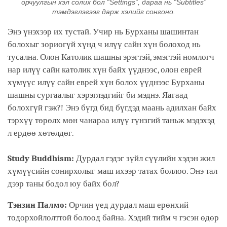
орчуулгын хэл солих бол “Settings”, дараа нь “Subtitles”
тэмдэглэгээг дарж хэлийг сонгоно.
Энэ үнэхээр их тустай. Учир нь Бурханы шашинтан
болохыг зориогүй хүнд ч илүү сайн хүн болоход нь
тусална. Олон Католик шашны эрэгтэй, эмэгтэй номлогч
нар илүү сайн католик хүн байх үүднээс, олон еврей
хүмүүс илүү сайн еврей хүн болох үүднээс Бурханы
шашны сургаалыг хэрэглэдгийг би мэднэ. Яагаад
болохгүй гэж?! Энэ бүгд бид бүгдэд маань адилхан байх
тэрхүү төрөлх мөн чанараа илүү гүнзгий таньж мэдэхэд
л ердөө хөтөлдөг.
Study Buddhism:
Дурдал гэдэг зүйл сүүлийн хэдэн жил
хүмүүсийн сонирхолыг маш ихээр татах боллоо. Энэ тал
дээр таны бодол юу байх бол?
Тэнзин Палмо:
Орчин үед дурдал маш ерөнхий
тодорхойлолттой болоод байна. Хэдий тийм ч гэсэн өдөр