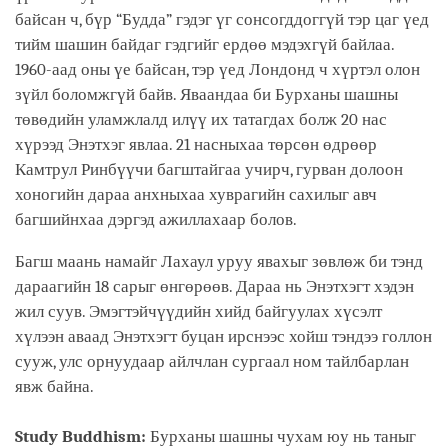
байсан ч, бүр “Будда” гэдэг үг сонсогддоггүй тэр цаг үед
тийм шашин байдаг гэдгийг ердөө мэдэхгүй байлаа.
1960-аад оны үе байсан, тэр үед Лондонд ч хүртэл олон
зүйл боломжгүй байв. Яваандаа би Бурханы шашны
төвөдийн уламжлалд илүү их татагдах болж 20 нас
хүрээд Энэтхэг явлаа. 21 насныхаа төрсөн өдрөөр
Камтрул Ринбүүчи багштайгаа учирч, гурван долоон
хоногийн дараа анхныхаа хуврагийн сахилыг авч
багшийнхаа дэргэд ажиллахаар болов.
Багш маань намайг Лахаул уруу явахыг зөвлөж би тэнд
дараагийн 18 сарыг өнгөрөөв. Дараа нь Энэтхэгт хэдэн
жил суув. Эмэгтэйчүүдийн хийд байгуулах хүсэлт
хүлээн аваад Энэтхэгт буцан ирснээс хойш тэндээ голлон
сууж, улс орнуудаар айлчлан сургаал ном тайлбарлан
явж байна.
Study Buddhism:
Бурханы шашны чухам юу нь таныг