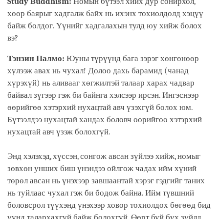
Study Buddhism:
Номын бүтээл хийх дур сонирхол,
хөөр баярыг хадгалж байх нь ихэнх тохиолдолд хэцүү
байж болдог. Үүнийг хадгалахын тулд юу хийж болох
вэ?
Тэнзин Палмо:
Юуны түрүүнд бага зэрэг хөнгөнөөр
хүлээж авах нь чухал! Долоо дахь барамид (чанад
хүрэхүй) нь аливааг хөгжилтэй талаар харах чадвар
байвал зүгээр гэж би байнга хэлсээр ирсэн. Ингэснээр
өөрийгөө хэтэрхий нухацтай авч үзэхгүй болох юм.
Бүтээлдээ нухацтай хандах боловч өөрийгөө хэтэрхий
нухацтай авч үзэж болохгүй.
Энд хэлэхэд, хүссэн, сонгож авсан зүйлээ хийж, номыг
зөвхөн унших биш үнэндээ ойлгож чадах ийм хүний
төрөл авсан нь үнэхээр завшаантай хэрэг гэдгийг таних
нь туйлаас чухал гэж би бодож байна. Ийм түвшний
боловсрол түүхэнд үнэхээр ховор тохиолдох бөгөөд бид
үүнд талархахгүй байж болохгүй. Өөрт буй бүх зүйлд