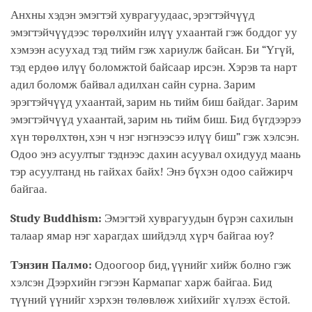
Анхны хэдэн эмэгтэй хуврагуудаас, эрэгтэйчүүд
эмэгтэйчүүдээс төрөлхийн илүү ухаантай гэж боддог уу
хэмээн асуухад тэд тийм гэж хариулж байсан. Би “Үгүй,
тэд ердөө илүү боломжтой байсаар ирсэн. Хэрэв та нарт
адил боломж байвал адилхан сайн сурна. Зарим
эрэгтэйчүүд ухаантай, зарим нь тийм биш байдаг. Зарим
эмэгтэйчүүд ухаантай, зарим нь тийм биш. Бид бүгдээрээ
хүн төрөлхтөн, хэн ч нэг нэгнээсээ илүү биш” гэж хэлсэн.
Одоо энэ асуултыг тэднээс дахин асуувал охидууд маань
тэр асуултанд нь гайхах байх! Энэ бүхэн одоо сайжирч
байгаа.
Study Buddhism:
Эмэгтэй хуврагуудын бүрэн сахилын
талаар ямар нэг харагдах шийдэлд хүрч байгаа юу?
Тэнзин Палмо:
Одоогоор бид, үүнийг хийж болно гэж
хэлсэн Дээрхийн гэгээн Кармапаг харж байгаа. Бид
түүний үүнийг хэрхэн төлөвлөж хийхийг хүлээх ёстой.