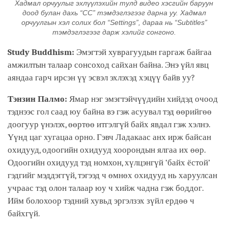
Хадмал орчуулыг эхлүүлэхийн тулд видео хэсгийн баруун
доод булан дахь “CC” тэмдэглэгээг дарна уу. Хадмал
орчуулгын хэл солих бол “Settings”, дараа нь “Subtitles”
тэмдэглэгээг дарж хэлийг сонгоно.
Study Buddhism:
Эмэгтэй хуврагуудын гаргаж байгаа
амжилтын талаар сонсоход сайхан байна. Энэ үйл явц
аяндаа гарч ирсэн үү эсвэл эхлэхэд хэцүү байв уу?
Тэнзин Палмо:
Ямар нэг эмэгтэйчүүдийн хийдэд очоод
тэднээс гол саад юу байна вэ гэж асуувал тэд өөрийгөө
доогуур үнэлэх, өөртөө итгэлгүй байх явдал гэж хэлнэ.
Үүнд цаг хугацаа орно. Гэвч Ладакаас анх ирж байсан
охидууд, одоогийн охидууд хоорондын ялгаа их өөр.
Одоогийн охидууд тэд номхон, хүлцэнгүй ‘байх ёстой’
гэдгийг мэддэггүй, тэгээд ч өмнөх охидууд нь харуулсан
учраас тэд олон талаар юу ч хийж чадна гэж боддог.
Ийм болохоор тэдний хувьд эргэлзэх зүйл ердөө ч
байхгүй.