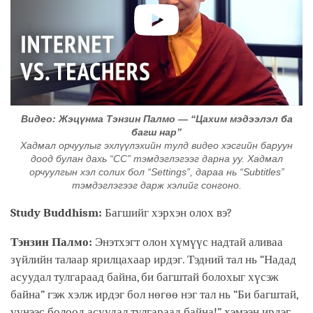
Видео: Жэцүнма Тэнзин Палмо — “Цахим мэдээлэл ба
багш нар”
Хадмал орчуулыг эхлүүлэхийн тулд видео хэсгийн баруун
доод булан дахь “CC” тэмдэглэгээг дарна уу. Хадмал
орчуулгын хэл солих бол “Settings”, дараа нь “Subtitles”
тэмдэглэгээг дарж хэлийг сонгоно.
Study Buddhism:
Багшийг хэрхэн олох вэ?
Тэнзин Палмо:
Энэтхэгт олон хүмүүс надтай аливаа
зүйлийн талаар ярилцахаар ирдэг. Тэдний тал нь “Надад
асуудал тулгараад байна, би багштай болохыг хүсэж
байна” гэж хэлж ирдэг бол нөгөө нэг тал нь “Би багштай,
үүнээс болоод асуудал тулгараад байна!” хэмээн ирдэг