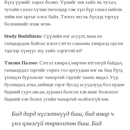
Бүгд үүнийг харах болно. Үүнийг зөв хийх нь чухал,
тухайн сахил хүчин төгөлдөр гэж хүн бүр санал нийлэх
тийм нэг аргыг олох байх. Тэгвэл энэ нь бүгдэд тэрхүү
боломжийг нээж өгнө.
Study Buddhism:
Сүүлийн нэг асуулт, маш их
ганцаардаж байгаа эсвэл сэтгэл санааны хямралд орсон
тэдгээр хүмүүс юу хийх хэрэгтэй вэ?
Тэнзин Палмо:
Сэтгэл хямрал, өөртөө итгэлгүй байдал,
ганцаардал зэргийг сөрөх гол аргуудын нэг нь бид бүгд
үнэндээ бурханлаг чанартай гэдгийг таних явдал. Уур
бухимдал, атаа, амбици зэрэг бусад асуудлууд бол ердөө
бидний сурч авсан, зуршил болсон хэв маяг болохоос
бидний хэн болох угийн чанартай холбоогүй юм.
Бид дорд нүгэлтнүүд биш, бид ямар ч
үнэ цэнэгүй төрөлхтөн биш. Бид