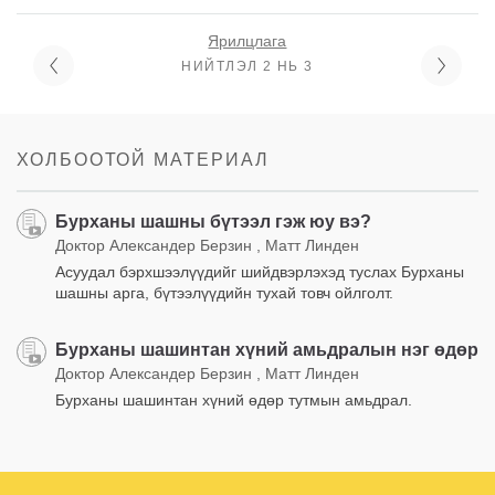
Ярилцлага
НИЙТЛЭЛ 2 НЬ 3
ХОЛБООТОЙ МАТЕРИАЛ
Бурханы шашны бүтээл гэж юу вэ?
Доктор Александер Берзин , Матт Линден
Асуудал бэрхшээлүүдийг шийдвэрлэхэд туслах Бурханы
шашны арга, бүтээлүүдийн тухай товч ойлголт.
Бурханы шашинтан хүний амьдралын нэг өдөр
Доктор Александер Берзин , Матт Линден
Бурханы шашинтан хүний өдөр тутмын амьдрал.