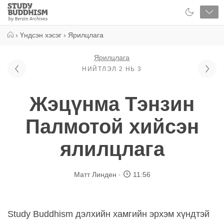
Close
Study
Buddhism
Home
›
Үндсэн хэсэг
›
Ярилцлага
Ярилцлага
НИЙТЛЭЛ 2 НЬ 3
Жэцүнма Тэнзин
Палмотой хийсэн
ялилцлага
Матт Линден
11:56
Study Buddhism дэлхийн хамгийн эрхэм хүндтэй