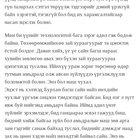
гүн талархах сэтгэл төрүүлж тэдгээрийг дэмий үрэхгүй
байх хэрэгтэй, тэгэхгүй бол бид их харамсалтайгаар
насан эцэслэх болно.
Мөн би үүнийг технологитой бага зэрэг адил гэж бодож
байна. Төхөөрөмжийнхөө зай хураагуурыг та цэнэглэх
ёстой болдог. Даяан хийх, үе үе сайн багш нараас
хувийн зөвлөгөө авах энэ бүхэн зай хураагуураа
цэнэглэхэд тусална. Ийнхүү урам зориг төрснөөр өдөр
тутмын амьдралд олж авсан зүйлүүдээ үргэлжлүүлэх
боломжтой болно. Энэ бол маш чухал.
Эцэст нь хэлэхэд, Бурхан багш сайн найз нөхдийн
чухлыг үргэлж онцлон тэмдэглэдэг байсан. Бид нэг л зүгт
явж буй нийгэмд амьдарч байна. Иймд адил үнэт
зүйлийг эрхэмлэдэг, бид ганцаараа эсвэл гажууд биш,
бидний хийж байгаа зүйл бол амьдралын маш зөв арга
зам гэдгийг санаж байхад туслах, биднийг дэмждэг наад
зах нь цөөн хэдэн найз нөхөдтэй байвал сайн. Энэ нь