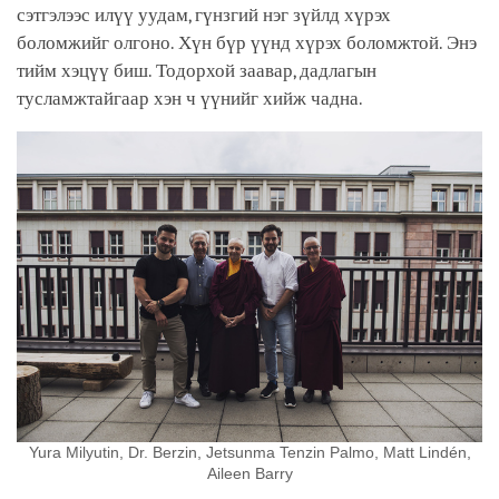
сэтгэлээс илүү уудам, гүнзгий нэг зүйлд хүрэх
боломжийг олгоно. Хүн бүр үүнд хүрэх боломжтой. Энэ
тийм хэцүү биш. Тодорхой заавар, дадлагын
тусламжтайгаар хэн ч үүнийг хийж чадна.
Yura Milyutin, Dr. Berzin, Jetsunma Tenzin Palmo, Matt Lindén,
Aileen Barry