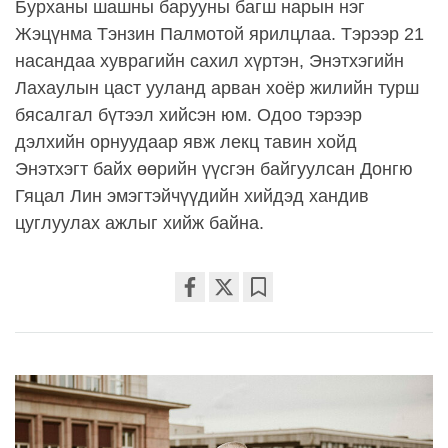
Бурханы шашны барууны багш нарын нэг
Жэцүнма Тэнзин Палмотой ярилцлаа. Тэрээр 21
насандаа хуврагийн сахил хүртэн, Энэтхэгийн
Лахаулын цаст ууланд арван хоёр жилийн турш
бясалгал бүтээл хийсэн юм. Одоо тэрээр
дэлхийн орнуудаар явж лекц тавин хойд
Энэтхэгт байх өөрийн үүсгэн байгуулсан Донгю
Гяцал Лин эмэгтэйчүүдийн хийдэд хандив
цуглуулах ажлыг хийж байна.
Share
Bookmark
on
facebook