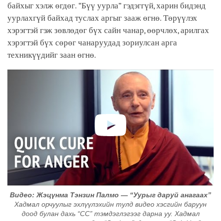
байхыг хэлж өгдөг. “Бүү уурла” гэдэггүй, харин бидэнд
уурлахгүй байхад туслах аргыг зааж өгнө. Төрүүлэх
хэрэгтэй гэж зөвлөдөг бүх сайн чанар, өөрчлөх, арилгах
хэрэгтэй бүх сөрөг чанаруудад зориулсан арга
техникүүдийг заан өгнө.
Видео: Жэцүнма Тэнзин Палмо — “Уурыг даруй анагаах”
Хадмал орчуулыг эхлүүлэхийн тулд видео хэсгийн баруун
доод булан дахь “CC” тэмдэглэгээг дарна уу. Хадмал