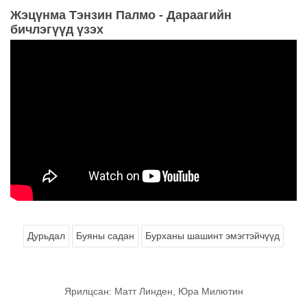
Жэцүнма Тэнзин Палмо - Дараагийн
бичлэгүүд үзэх
Дурьдал
Буяны садан
Бурханы шашинт эмэгтэйчүүд
Ярилцсан: Матт Линден, Юра Милютин