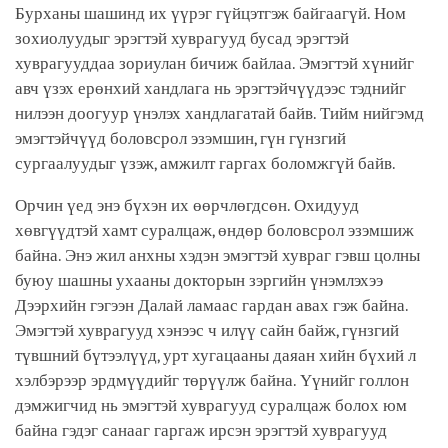
Бурханы шашинд их үүрэг гүйцэтгэж байгаагүй. Ном
зохиолуудыг эрэгтэй хуврагууд бусад эрэгтэй
хуврагууддаа зориулан бичиж байлаа. Эмэгтэй хүнийг
авч үзэх ерөнхий хандлага нь эрэгтэйчүүдээс тэднийг
нилээн доогуур үнэлэх хандлагатай байв. Тийм нийгэмд
эмэгтэйчүүд боловсрол эзэмшин, гүн гүнзгий
сургаалуудыг үзэж, амжилт гаргах боломжгүй байв.
Орчин үед энэ бүхэн их өөрчлөгдсөн. Охидууд
хөвгүүдтэй хамт суралцаж, өндөр боловсрол эзэмшиж
байна. Энэ жил анхны хэдэн эмэгтэй хувраг гэвш цолны
буюу шашны ухааны докторын зэргийн үнэмлэхээ
Дээрхийн гэгээн Далай ламаас гардан авах гэж байна.
Эмэгтэй хуврагууд хэнээс ч илүү сайн байж, гүнзгий
түвшний бүтээлүүд, урт хугацааны даяан хийн бүхий л
хэлбэрээр эрдмүүдийг төрүүлж байна. Үүнийг голлон
дэмжигчид нь эмэгтэй хуврагууд суралцаж болох юм
байна гэдэг санааг гаргаж ирсэн эрэгтэй хуврагууд