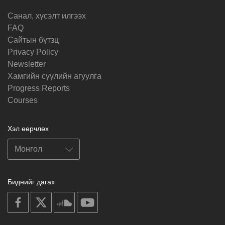
Санал, хүсэлт илгээх
FAQ
Cайтын бүтзц
Privacy Policy
Newsletter
Хамгийн сүүлийн агуулга
Progress Reports
Courses
Хэл өөрчлөх
Биднийг дагах
on
on
on
on
facebook
X
soundcloud
youtube