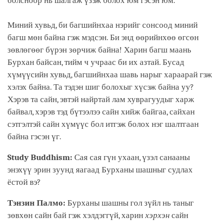
болсноор нь шалгаж үзэж болох юм гэсэн юм.
Миний хувьд, би багшийнхаа нэрийг сонсоод миний
багш мөн байна гэж мэдсэн. Би энд өөрийнхөө өгсөн
зөвлөгөөг бүрэн зөрчиж байна! Харин багш маань
Бурхан байсан, тийм ч учраас би их азтай. Бусад
хүмүүсийн хувьд, багшийнхаа шавь нарыг хараарай гэж
хэлэх байна. Та тэдэн шиг болохыг хүсэж байна уу?
Хэрэв та сайн, эвтэй найртай лам хуврагуудыг харж
байвал, хэрэв тэд бүтээлээ сайн хийж байгаа, сайхан
сэтгэлтэй сайн хүмүүс бол итгэж болох нэг шалтгаан
байна гэсэн үг.
Study Buddhism:
Сая сая гүн ухаан, үзэл санааны
энэхүү эрин зуунд яагаад Бурханы шашныг судлах
ёстой вэ?
Тэнзин Палмо:
Бурханы шашны гол зүйл нь таныг
зөвхөн сайн бай гэж хэлдэггүй, харин
хэрхэн
сайн