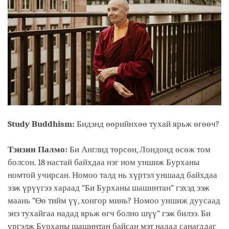
Study Buddhism:
Бидэнд өөрийнхөө тухай ярьж өгөөч?
Тэнзин Палмо:
Би Англид төрсөн, Лондонд өсөж том
болсон. 18 настай байхдаа нэг ном уншиж Бурханы
номтой учирсан. Номоо талд нь хүртэл уншаад байхдаа
ээж үрүүгээ хараад “Би Бурханы шашинтан” гэхэд ээж
маань “Өө тийм үү, хонгор минь? Номоо уншиж дуусаад
энэ тухайгаа надад ярьж өгч болно шүү” гэж билээ. Би
үргэлж Бурханы шашинтан байсан мэт надад санагддаг