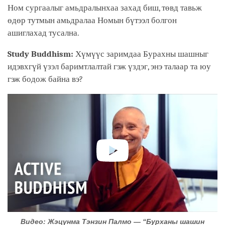
Ном сургаалыг амьдралынхаа захад биш, төвд тавьж
өдөр тутмын амьдралаа Номын бүтээл болгон
ашиглахад тусална.
Study Buddhism:
Хүмүүс заримдаа Бурахны шашныг
идэвхгүй үзэл баримтлалтай гэж үздэг, энэ талаар та юу
гэж бодож байна вэ?
Видео: Жэцүнма Тэнзин Палмо — “Бурханы шашин