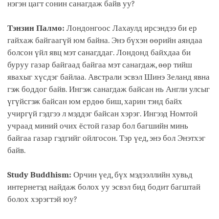
нэгэн цагт сонин санагдаж байв уу?
Тэнзин Палмо:
Лондонгоос Лахаулд ирсэндээ би ер
гайхаж байгаагүй юм байна. Энэ бүхэн өөрийн аяндаа
болсон үйл явц мэт санагддаг. Лондонд байхдаа би
буруу газар байгаад байгаа мэт санагдаж, өөр тийш
явахыг хүсдэг байлаа. Австрали эсвэл Шинэ Зеланд явна
гэж боддог байв. Ингэж санагдаж байсан нь Англи улсыг
үгүйсгэж байсан юм ердөө биш, харин тэнд байх
учиргүй гэдгээ л мэддэг байсан хэрэг. Ингээд Номтой
учраад миний очих ёстой газар бол багшийн минь
байгаа газар гэдгийг ойлгосон. Тэр үед, энэ бол Энэтхэг
байв.
Study Buddhism:
Орчин үед, бүх мэдээллийн хувьд
интернетэд найдаж болох уу эсвэл бид бодит багштай
болох хэрэгтэй юу?