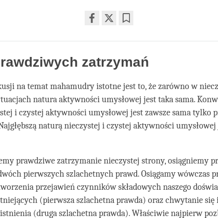
Share
Bookmark
on
facebook
prawdziwych zatrzymań
usji na temat mahamudry istotne jest to, że zarówno w nieczy
ytuacjach natura aktywności umysłowej jest taka sama. Kon
stej i czystej aktywności umysłowej jest zawsze sama tylko p
ajgłębszą naturą nieczystej i czystej aktywności umysłowej 
iemy prawdziwe zatrzymanie nieczystej strony, osiągniemy 
dwóch pierwszych szlachetnych prawd. Osiągamy wówczas 
tworzenia przejawień czynników składowych naszego doświa
tniejących (pierwsza szlachetna prawda) oraz chwytanie się 
istnienia (druga szlachetna prawda). Właściwie najpierw po