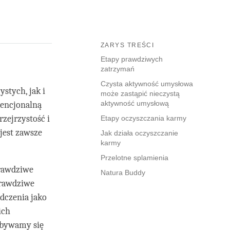
ZARYS TREŚCI
Etapy prawdziwych
zatrzymań
Czysta aktywność umysłowa
stych, jak i
może zastąpić nieczystą
aktywność umysłową
wencjonalną
rzejrzystość i
Etapy oczyszczania karmy
jest zawsze
Jak działa oczyszczanie
karmy
Przelotne splamienia
prawdziwe
Natura Buddy
prawdziwe
dczenia jako
ich
zbywamy się