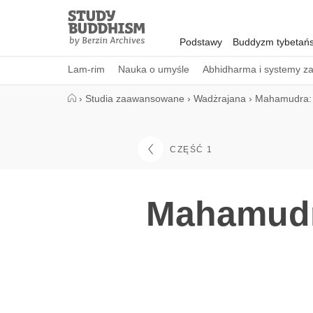
Close
Study
Buddhism
Podstawy
Buddyzm tybetańs
Home
Lam-rim
Nauka o umyśle
Abhidharma i systemy z
›
Studia zaawansowane
›
Wadżrajana
›
Mahamudra:
CZĘŚĆ 1
Mahamudr