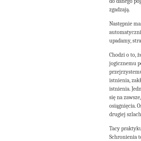
do danego pog
zgadzają.
Następnie ma
automatycznie
upadamy, stra
Chodzi o to, 
jogicznemu p
przejrzystem
istnienia, za
istnienia. Je
się na zawsze
osiągnięcia. 
drugiej szlac
Tacy praktyku
Schronienia t