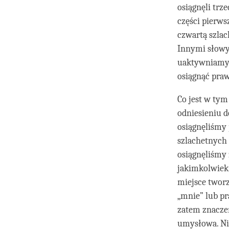
osiągnęli trz
części pierws
czwartą szlac
Innymi słowy
uaktywniamy 
osiągnąć praw
Co jest w ty
odniesieniu d
osiągnęliśmy
szlachetnych 
osiągnęliśmy
jakimkolwiek
miejsce tworz
„mnie” lub pr
zatem znaczen
umysłowa. Ni