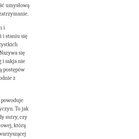
ość umysłową
 zatrzymanie.
 i
i staniu się
zystkich
 Nazywa się
 i sakja nie
ją postępów
odnie z
i powoduje
yczyn. To jak
y sutry, czy
owej, którą
warzyszącej