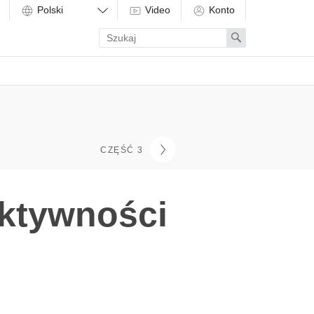
Video
Konto
Enter
Search
search
term
CZĘŚĆ 3
ktywności