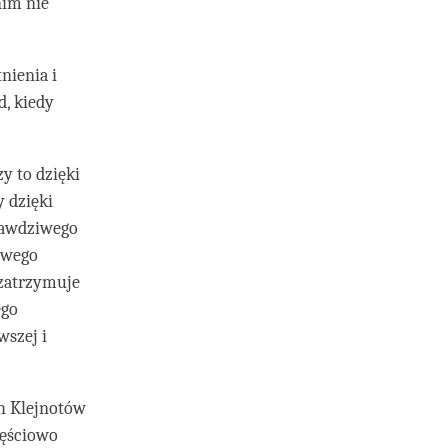
nim nie
nienia i
d, kiedy
y to dzięki
 dzięki
rawdziwego
ziwego
 zatrzymuje
ego
wszej i
ch Klejnotów
zęściowo