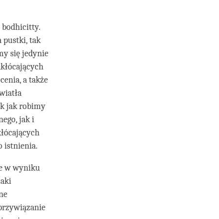
bodhicitty.
pustki, tak
my się jedynie
akłócających
cenia, a także
wiatła
ak jak robimy
ego, jak i
kłócających
 istnienia.
ce w wyniku
jaki
lne
 przywiązanie