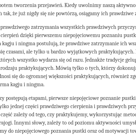
 potem tworzenia przejawień. Kiedy uwolnimy naszą aktywn
 tak, że już nigdy się nie powtórzą, osiągamy ich prawdziwe
 prawdziwego zatrzymania wszystkich prawdziwych przyczyn
ierpień dzięki pierwszemu niepojęciowemu poznaniu pustki 
 kagju i ningma postulują, że prawdziwe zatrzymanie ich ws
się czasami, ale tylko u bardzo wyjątkowych praktykujących.
 których wszystko wydarza się od razu. Jednakże tradycje gelug
rodzaju praktykujących. Mówią tylko o tych, którzy dokonu
dnosi się do ogromnej większości praktykujących, również zg
rma kagju i ningma.
rzy postępują etapami, pierwsze niepojęciowe poznanie pustk
tylko jednej części prawdziwego cierpienia i prawdziwych prz
 część zależy od tego, czy praktykujemy, wykorzystując metod
rajogi. Innymi słowy, zależy to od poziomu aktywności umysł
my do niepojęciowego poznania pustki oraz od motywacji to