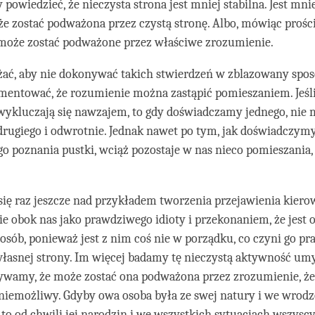
powiedzieć, że nieczysta strona jest mniej stabilna. Jest mnie
 zostać podważona przez czystą stronę. Albo, mówiąc prości
może zostać podważone przez właściwe zrozumienie.
ć, aby nie dokonywać takich stwierdzeń w zblazowany spo
mentować, że rozumienie można zastąpić pomieszaniem. Jeśli
wykluczają się nawzajem, to gdy doświadczamy jednego, ni
drugiego i odwrotnie. Jednak nawet po tym, jak doświadczym
o poznania pustki, wciąż pozostaje w nas nieco pomieszania,
ię raz jeszcze nad przykładem tworzenia przejawienia kiero
 obok nas jako prawdziwego idioty i przekonaniem, że jest o
osób, ponieważ jest z nim coś nie w porządku, co czyni go 
 własnej strony. Im więcej badamy tę nieczystą aktywność u
rywamy, że może zostać ona podważona przez zrozumienie, ż
t niemożliwy. Gdyby owa osoba była ze swej natury i we wrod
, to od chwili jej narodzin i we wszystkich sytuacjach wszysc