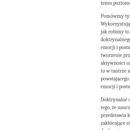
temu poziom
Pomówmy tylk
Wykorzystują
jak robimy to
doktrynalneg
emocji i post
tworzenie prz
aktywności um
to w tantrze 
powstającego
emocji i post
Doktrynalne 
tego, że nauc
przedstawia k
zakłócające e