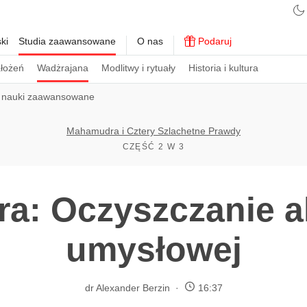
ki
Studia zaawansowane
O nas
Podaruj
ałożeń
Wadżrajana
Modlitwy i rytuały
Historia i kultura
 nauki zaawansowane
Mahamudra i Cztery Szlachetne Prawdy
CZĘŚĆ 2 W 3
a: Oczyszczanie a
umysłowej
dr Alexander Berzin
16:37