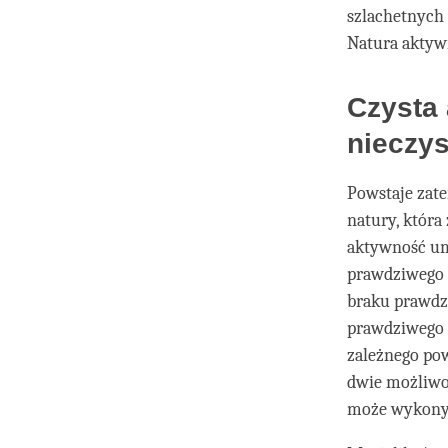
szlachetnych
Natura aktyw
Czysta
nieczy
Powstaje zate
natury, która
aktywność umy
prawdziwego i
braku prawdzi
prawdziwego i
zależnego po
dwie możliwo
może wykonywa