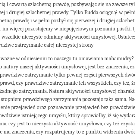
ecią i czwartą szlachetną prawdę, pozbywając się na zawsze t
zej i drugiej szlachetnej prawdy. Tylko Budda osiągnął w pełni 
hetną prawdę i w pełni pozbył się pierwszej i drugiej szlache
, im więcej pozostajemy w niepojęciowym poznaniu pustki, 
wszelkie nieczyste odmiany aktywności umysłowej. Ostate
dziwe zatrzymanie całej nieczystej strony.
m ważne w odniesieniu to naszego tu omawiania mahamudry
o natury naszej aktywności umysłowej, jest bez znaczenia, c
 prawdziwe zatrzymanie tylko pewnej części pierwszych dwó
prawd, czy prawdziwe zatrzymanie ich wszystkich, czy też, ż
 żadnego zatrzymania. Natura aktywności umysłowej charakte
 stopniem prawdziwego zatrzymania pozostaje taka sama. Na
enie przejawień oraz poznawanie przejawień bez prawdziwie 
awdziwie istniejącego umysłu, który sprawiałby, iż się wydar
ia, czy jest to nieczysta aktywność umysłowa, czy też czyst
e ma znaczenia, czy rozpatrujemy to z punktu widzenia dwó