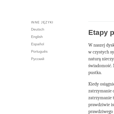
INNE JĘZYKI
Deutsch
Etapy 
English
Español
W naszej dysk
Português
w czystych s
naturą nieczy
Русский
świadomość. N
pustka.
Kiedy osiągn
zatrzymanie 
zatrzymanie 
prawdziwie is
prawdziwego 