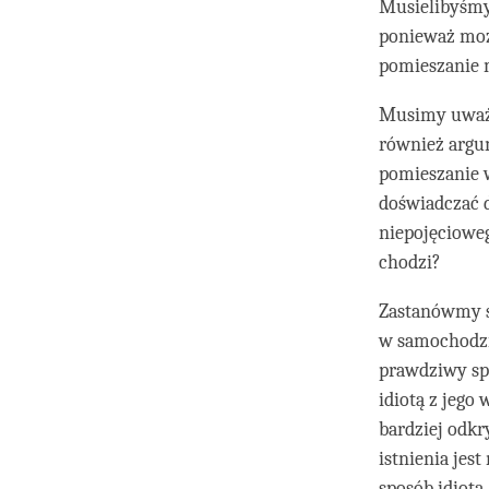
Musielibyśmy 
ponieważ może
pomieszanie 
Musimy uważa
również argu
pomieszanie 
doświadczać 
niepojęcioweg
chodzi?
Zastanówmy s
w samochodzie
prawdziwy sp
idiotą z jego
bardziej odk
istnienia jes
sposób idiotą