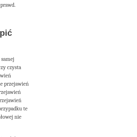
 prawd.
pić
j samej
czy czysta
awień
ie przejawień
rzejawień
przejawień
przypadku te
łowej nie