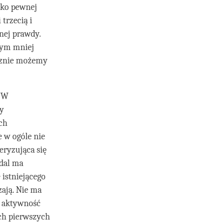
ylko pewnej
trzecią i
tnej prawdy.
tym mniej
cznie możemy
? W
zy
ch
e w ogóle nie
ryzująca się
dal ma
istniejącego
zają. Nie ma
a aktywność
ch pierwszych