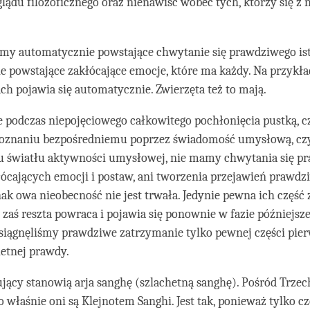
lądu filozoficznego oraz nienawiść wobec tych, którzy się z 
my automatycznie powstające chwytanie się prawdziwego ist
 powstające zakłócające emocje, które ma każdy. Na przykła
ch pojawia się automatycznie. Zwierzęta też to mają.
że podczas niepojęciowego całkowitego pochłonięcia pustką, cz
oznaniu bezpośredniemu poprzez świadomość umysłową, czy
u światłu aktywności umysłowej, nie mamy chwytania się p
kłócających emocji i postaw, ani tworzenia przejawień prawd
dnak owa nieobecność nie jest trwała. Jedynie pewna ich część
, zaś reszta powraca i pojawia się ponownie w fazie późniejsz
Osiągnęliśmy prawdziwe zatrzymanie tylko pewnej części pier
hetnej prawdy.
jący stanowią arja sanghę (szlachetną sanghę). Pośród Trze
o właśnie oni są Klejnotem Sanghi. Jest tak, ponieważ tylko c