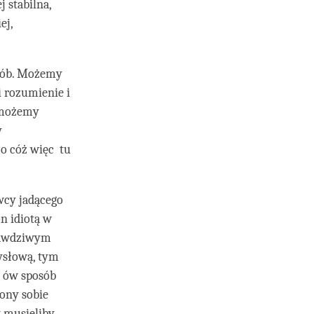
j stabilna,
ej,
sób. Możemy
 rozumienie i
e możemy
y
 o cóż więc tu
wcy jadącego
n idiotą w
prawdziwym
mysłową, tym
e ów sposób
zony sobie
y musieliby