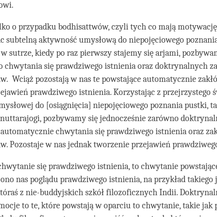
owi.
o o przypadku bodhisattwów, czyli tych co mają motywację 
c subtelną aktywność umysłową do niepojęciowego poznania 
 w sutrze, kiedy po raz pierwszy stajemy się arjami, pozbywa
o chwytania się prawdziwego istnienia oraz doktrynalnych z
aw. Wciąż pozostają w nas te powstające automatycznie zakłó
ejawień prawdziwego istnienia. Korzystając z przejrzystego ś
ysłowej do [osiągnięcia] niepojęciowego poznania pustki, t
anuttarajogi, pozbywamy się jednocześnie zarówno doktrynaln
 automatycznie chwytania się prawdziwego istnienia oraz za
aw. Pozostaje w nas jednak tworzenie przejawień prawdziwego
chwytanie się prawdziwego istnienia, to chwytanie powstają
zono nas poglądu prawdziwego istnienia, na przykład takiego 
tóraś z nie-buddyjskich szkół filozoficznych Indii. Doktryna
mocje to te, które powstają w oparciu to chwytanie, takie jak