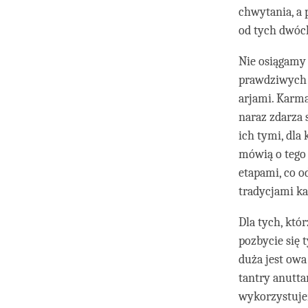
chwytania, a
od tych dwóch
Nie osiągamy
prawdziwych c
arjami. Karma
naraz zdarza 
ich tymi, dla
mówią o tego 
etapami, co o
tradycjami ka
Dla tych, któ
pozbycie się 
duża jest owa
tantry anutta
wykorzystuje