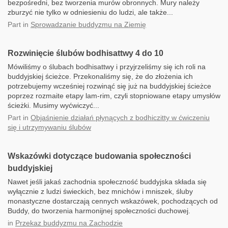
bezpośredni, bez tworzenia murów obronnych. Mury należy
zburzyć nie tylko w odniesieniu do ludzi, ale także...
Part
in
Sprowadzanie buddyzmu na Ziemię
Rozwinięcie ślubów bodhisattwy 4 do 10
Mówiliśmy o ślubach bodhisattwy i przyjrzeliśmy się ich roli na
buddyjskiej ścieżce. Przekonaliśmy się, że do złożenia ich
potrzebujemy wcześniej rozwinąć się już na buddyjskiej ścieżce
poprzez rozmaite etapy lam-rim, czyli stopniowane etapy umysłów
ścieżki. Musimy wyćwiczyć...
Part
in
Objaśnienie działań płynących z bodhiczitty w ćwiczeniu
się i utrzymywaniu ślubów
Wskazówki dotyczące budowania społeczności
buddyjskiej
Nawet jeśli jakaś zachodnia społeczność buddyjska składa się
wyłącznie z ludzi świeckich, bez mnichów i mniszek, śluby
monastyczne dostarczają cennych wskazówek, pochodzących od
Buddy, do tworzenia harmonijnej społeczności duchowej.
in
Przekaz buddyzmu na Zachodzie