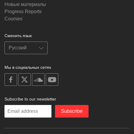
Новые материалы
Progress Reports
Courses
Сменить язык
Мы в социальных сетях
on
on
on
on
facebook
X
soundcloud
youtube
Subscribe to our newsletter
Enter
Subscribe
your
email