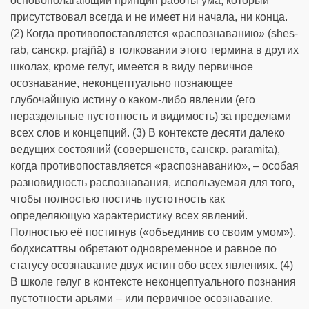
основополагающий принцип работы ума, который
присутствовал всегда и не имеет ни начала, ни конца.
(2) Когда противопоставляется «распознаванию» (shes-
rab, санскр. prajñā) в толковании этого термина в других
школах, кроме гелуг, имеется в виду первичное
осознавание, неконцептуально познающее
глубочайшую истину о каком-либо явлении (его
нераздельные пустотность и видимость) за пределами
всех слов и концепций. (3) В контексте десяти далеко
ведущих состояний (совершенств, санскр. pāramitā),
когда противопоставляется «распознаванию», – особая
разновидность распознавания, используемая для того,
чтобы полностью постичь пустотность как
определяющую характеристику всех явлений.
Полностью её постигнув («объединив со своим умом»),
бодхисаттвы обретают одновременное и равное по
статусу осознавание двух истин обо всех явлениях. (4)
В школе гелуг в контексте неконцептуального познания
пустотности арьями – или первичное осознавание,