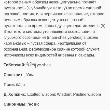
которое явным образом неконцептуально познаёт
пустотность (глубочайшую истину) во время «полной
поглощённости», или первичное осознавание, которое
неявным образом неконцептуально познаёт
пустотность во время «последующего достижения». (5)
В контексте системы уточняющего осознавания и
глубокого осознавания (rnam-shes ye-shes) в школе
карма-кагью – пустая сфера, неотделимая от
осознавания, рефлексивное сияние которой служит
источником всех видимостей нирваны и сансары.
Тибетский:
ཡེ་ཤེས། ye-shes
Санскрит:
jñāna
Пали:
ñāṇa
Д. Хопкинс:
Exalted wisdom; Wisdom; Pristine wisdom
Синонимы:
гнозис