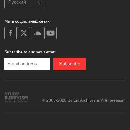
Мы в социальных сетях
on
on
on
on
facebook
X
soundcloud
youtube
Subscribe to our newsletter
Enter
Subscribe
your
email
Study
© 2003-2026 Berzin Archives e.V.
Impressum
Buddhism
Home