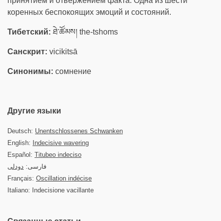
принятием и отвержением факта. Одна из шести
коренных беспокоящих эмоций и состояний.
Тибетский:
ཐེ་ཚོམས། the-tshoms
Санскрит:
vicikitsā
Синонимы:
сомнение
Другие языки
Deutsch:
Unentschlossenes Schwanken
English:
Indecisive wavering
Español:
Titubeo indeciso
فارسی:
دودلی
Français:
Oscillation indécise
Italiano: Indecisione vacillante