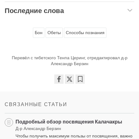
Последние слова
Бон
Обеты
Способы познания
Перевёл с тибетского Тенпа Церинг, отредактировал д-р
Александр Берзин
Share
Bookmark
on
facebook
СВЯЗАННЫЕ СТАТЬИ
Подробный обзор посвящения Калачакры
Д-р Александр Берзин
Чтобы получить максимум пользы от посвящения, важно