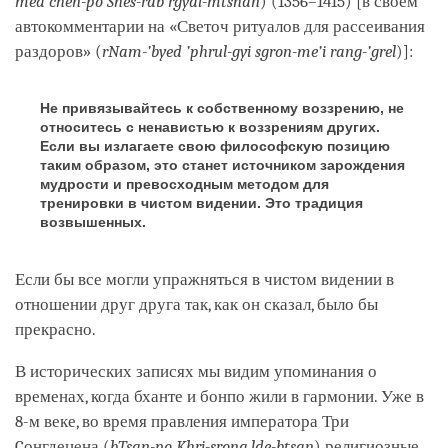
med chen-po Shes-rab rgyal-mtshan
) (1356–1415) [в своём
автокомментарии на «Светоч ритуалов для рассеивания
раздоров» (
rNam-’byed ’phrul-gyi sgron-me’i rang-’grel
)]:
Не привязывайтесь к собственному воззрению, не
относитесь с ненавистью к воззрениям других.
Если вы излагаете свою философскую позицию
таким образом, это станет источником зарождения
мудрости и превосходным методом для
тренировки в чистом видении. Это традиция
возвышенных.
Если бы все могли упражняться в чистом видении в
отношении друг друга так, как он сказал, было бы
прекрасно.
В исторических записях мы видим упоминания о
временах, когда бханте и бонпо жили в гармонии. Уже в
8-м веке, во время правления императора Три
Cонгдецена (
bTsan-po Khri-srong lde-btsan
) религиозные