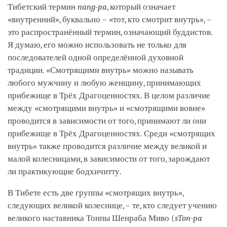
Тибетский термин
nang-pa
, который означает
«внутренний», буквально – «тот, кто смотрит внутрь», –
это распространённый термин, означающий буддистов.
Я думаю, его можно использовать не только для
последователей одной определённой духовной
традиции. «Смотрящими внутрь» можно называть
любого мужчину и любую женщину, принимающих
прибежище в Трёх Драгоценностях. В целом различие
между «смотрящими внутрь» и «смотрящими вовне»
проводится в зависимости от того, принимают ли они
прибежище в Трёх Драгоценностях. Среди «смотрящих
внутрь» также проводится различие между великой и
малой колесницами, в зависимости от того, зарождают
ли практикующие бодхичитту.
В Тибете есть две группы «смотрящих внутрь»,
следующих великой колеснице, – те, кто следует учению
великого наставника Тонпы Шенраба Миво (
sTon-pa