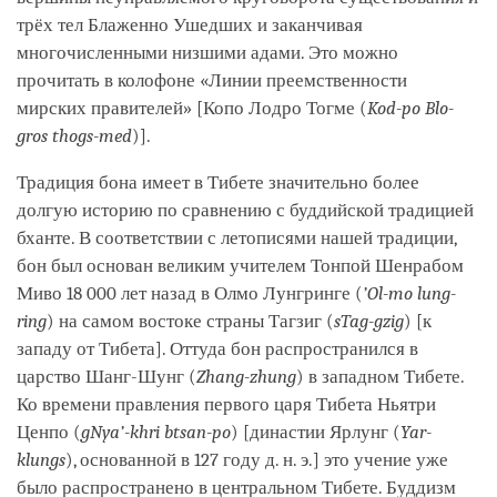
трёх тел Блаженно Ушедших и заканчивая
многочисленными низшими адами. Это можно
прочитать в колофоне «Линии преемственности
мирских правителей» [Копо Лодро Тогме (
Kod-po Blo-
gros thogs-med
)].
Традиция бона имеет в Тибете значительно более
долгую историю по сравнению с буддийской традицией
бханте. В соответствии с летописями нашей традиции,
бон был основан великим учителем Тонпой Шенрабом
Миво 18 000 лет назад в Олмо Лунгринге (
’Ol-mo lung-
ring
) на самом востоке страны Тагзиг (
sTag-gzig
) [к
западу от Тибета]. Оттуда бон распространился в
царство Шанг-Шунг (
Zhang-zhung
) в западном Тибете.
Ко времени правления первого царя Тибета Ньятри
Ценпо (
gNya’-khri btsan-po
) [династии Ярлунг (
Yar-
klungs
), основанной в 127 году д. н. э.] это учение уже
было распространено в центральном Тибете. Буддизм