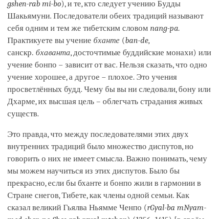
gshen-rab mi-bo
), и те, кто следует учению Будды
Шакьямуни. Последователи обеих традиций называют
себя одним и тем же тибетским словом
nang-pa.
Практикуете вы учение
бханте
(
ban-de
,
санскр.
бхаванта
, досточтимые буддийские монахи) или
учение бонпо – зависит от вас. Нельзя сказать, что одно
учение хорошее, а другое – плохое. Это учения
просветлённых будд. Чему бы вы ни следовали, бону или
Дхарме, их высшая цель – облегчать страдания живых
существ.
Это правда, что между последователями этих двух
внутренних традиций было множество диспутов, но
говорить о них не имеет смысла. Важно понимать, чему
мы можем научиться из этих диспутов. Было бы
прекрасно, если бы бханте и бонпо жили в гармонии в
Стране снегов, Тибете, как члены одной семьи. Как
сказал великий Гьялва Ньямме Ченпо (
rGyal-ba mNyam-