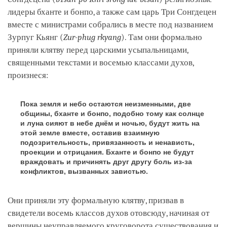
лидеры бханте и бонпо, а также сам царь Три Сонгдецен
вместе с министрами собрались в месте под названием
Зурпуг Кьянг (
Zur-phug rkyang
). Там они формально
приняли клятву перед царскими усыпальницами,
священными текстами и восемью классами духов,
произнеся:
Пока земля и небо остаются неизменными, две
общины, бханте и бонпо, подобно тому как солнце
и луна сияют в небе днём и ночью, будут жить на
этой земле вместе, оставив взаимную
подозрительность, привязанность и ненависть,
проекции и отрицания. Бханте и бонпо не будут
враждовать и причинять друг другу боль из-за
конфликтов, вызванных завистью.
Они приняли эту формальную клятву, призвав в
свидетели восемь классов духов отовсюду, начиная от
вершины неуправляемого круговорота существования и