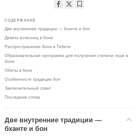
Share
Bookmark
on
СОДЕРЖАНИЕ
facebook
Две внутренние традиции — бханте и бон
Девять колесниц в боне
Распространение бона в Тибете
Образовательная программа для получения степени геше в
боне
Обеты в боне
Особенности традиции бон
Заключительный совет
Последние слова
Две внутренние традиции —
бханте и бон