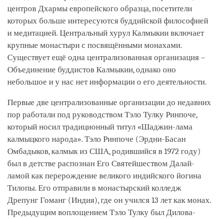
центров Дхармы европейского образца, посетители
которых больше интересуются буддийской философией
и медитацией. Центральный хурул Калмыкии включает
крупные монастыри с посвящёнными монахами.
Существует ещё одна централизованная организация –
Объединение буддистов Калмыкии, однако оно
небольшое и у нас нет информации о его деятельности.
Первые две централизованные организации до недавних
пор работали под руководством Тэло Тулку Ринпоче,
который носил традиционный титул «Шаджин-лама
калмыцкого народа». Тэло Ринпоче (Эрдни-Басан
Омбадыков, калмык из США, родившийся в 1972 году)
был в детстве распознан Его Святейшеством Далай-
ламой как перерождение великого индийского йогина
Тилопы. Его отправили в монастырский колледж
Дрепунг Гоманг (Индия), где он учился 13 лет как монах.
Предыдущим воплощением Тэло Тулку был Дилова-