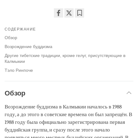
Share
Bookmark
on
СОДЕРЖАНИЕ
facebook
Обзор
Возрождение буддизма
Другие тибетские традиции, кроме гелуг, присутствующие в
Калмыкии
Тэло Ринпоче
Обзор
Возрождение буддизма в Калмыкии началось в 1988
году, а до этого в советские времена он был запрещён. В
1988 году была официально зарегистрирована первая
буддийская группа, и сразу после этого начало
появляться много местных буддийских организаций. В