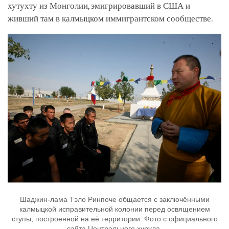
хутухту из Монголии, эмигрировавший в США и
живший там в калмыцком иммигрантском сообществе.
Шаджин-лама Тэло Ринпоче общается с заключёнными
калмыцкой исправительной колонии перед освящением
ступы, построенной на её территории. Фото с официального
сайта Центрального хурула.