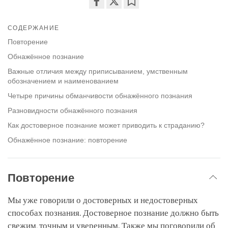
Share
Bookmark
on
СОДЕРЖАНИЕ
facebook
Повторение
Обнажённое познание
Важные отличия между приписыванием, умственным
обозначением и наименованием
Четыре причины обманчивости обнажённого познания
Разновидности обнажённого познания
Как достоверное познание может приводить к страданию?
Обнажённое познание: повторение
Повторение
Мы уже говорили о достоверных и недостоверных
способах познания. Достоверное познание должно быть
свежим, точным и уверенным. Также мы поговорили об