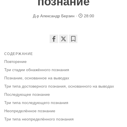
познание
Д-р Александр Берзин
28:00
Share
Bookmark
on
СОДЕРЖАНИЕ
facebook
Повторение
Три стадии обнажённого познания
Познание, основанное на выводах
Три типа достоверного познания, основанного на выводах
Последующее познание
Три типа последующего познания
Неопределённое познание
Три типа неопределённого познания