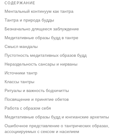
on
СОДЕРЖАНИЕ
facebook
Ментальный континуум как тантра
Тантра и природа будды
Безначально длящееся заблуждение
Медитативные образы будд в тантре
Смысл мандалы
Пустотность медитативных образов будд
Нераздельность сансары и нирваны
Источники тантр
Классы тантры
Ритуалы и важность бодхичитты
Посвящение и принятие обетов
Работа с образом себя
Медитативные образы будд и юнгианские архетипы
Ошибочное представление о тантрических образах,
ассоциируемых с сексом и насилием