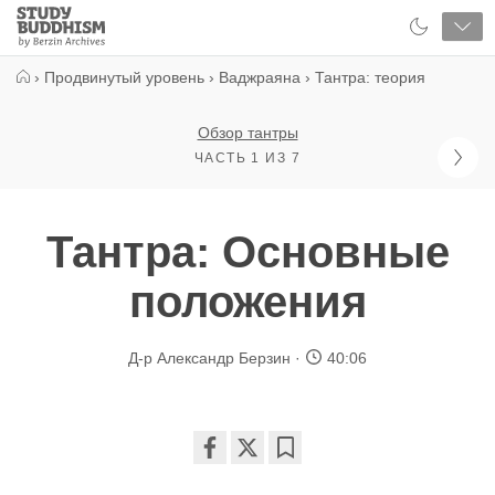
Close
Study
Buddhism
Home
›
Продвинутый уровень
›
Ваджраяна
›
Тантра: теория
Обзор тантры
ЧАСТЬ 1 ИЗ 7
Тантра: Основные
положения
Д-р Александр Берзин
40:06
Share
Bookmark