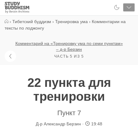
Close
Study
Buddhism
Home
›
Тибетский буддизм
›
Тренировка ума
›
Комментарии на
тексты по лоджонгу
Комментарий на «Тренировку ума по семи пунктам»
– д-р Берзин
ЧАСТЬ 5 ИЗ 5
22 пункта для
тренировки
Пункт 7
Д-р Александр Берзин
19:48