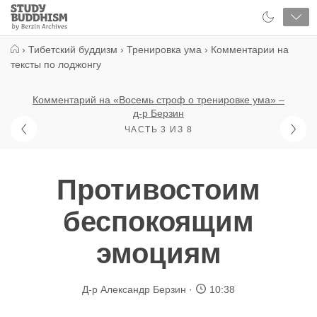
Close
Study
Buddhism
Home
›
Тибетский буддизм
›
Тренировка ума
›
Комментарии на
тексты по лоджонгу
Комментарий на «Восемь строф о тренировке ума» –
д-р Берзин
ЧАСТЬ 3 ИЗ 8
Противостоим
беспокоящим
эмоциям
Д-р Александр Берзин
10:38