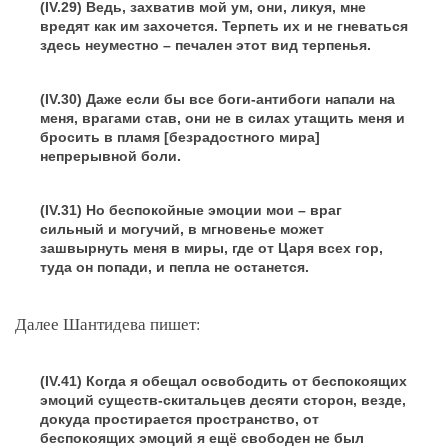
(IV.29) Ведь, захватив мой ум, они, ликуя, мне
вредят как им захочется. Терпеть их и не гневаться
здесь неуместно – печален этот вид терпенья.
(IV.30) Даже если бы все боги-антибоги напали на
меня, врагами став, они не в силах утащить меня и
бросить в пламя [безрадостного мира]
непрерывной боли.
(IV.31) Но беспокойные эмоции мои – враг
сильный и могучий, в мгновенье может
зашвырнуть меня в миры, где от Царя всех гор,
туда он попади, и пепла не останется.
Далее Шантидева пишет:
(IV.41) Когда я обещал освободить от беспокоящих
эмоций существ-скитальцев десяти сторон, везде,
докуда простирается пространство, от
беспокоящих эмоций я ещё свободен не был