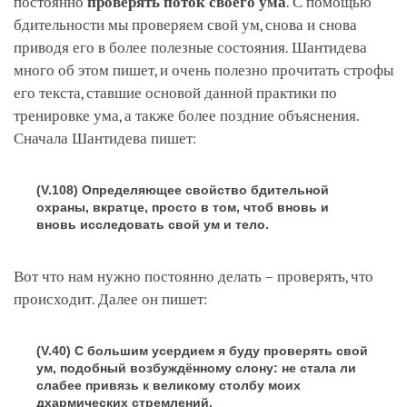
постоянно
проверять поток своего ума
. С помощью
бдительности мы проверяем свой ум, снова и снова
приводя его в более полезные состояния. Шантидева
много об этом пишет, и очень полезно прочитать строфы
его текста, ставшие основой данной практики по
тренировке ума, а также более поздние объяснения.
Сначала Шантидева пишет:
(V.108) Определяющее свойство бдительной
охраны, вкратце, просто в том, чтоб вновь и
вновь исследовать свой ум и тело.
Вот что нам нужно постоянно делать – проверять, что
происходит. Далее он пишет:
(V.40) С большим усердием я буду проверять свой
ум, подобный возбуждённому слону: не стала ли
слабее привязь к великому столбу моих
дхармических стремлений.