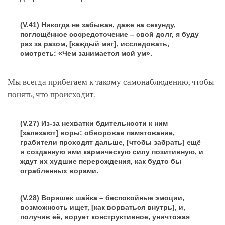
(V.41) Никогда не забывая, даже на секунду,
поглощённое сосредоточение – свой долг, я буду
раз за разом, [каждый миг], исследовать,
смотреть: «Чем занимается мой ум».
Мы всегда прибегаем к такому самонаблюдению, чтобы
понять, что происходит.
(V.27) Из-за нехватки бдительности к ним
[залезают] воры: обворовав памятование,
грабители проходят дальше, [чтобы забрать] ещё
и созданную ими кармическую силу позитивную, и
ждут их худшие перерождения, как будто бы
ограбленных ворами.
(V.28) Воришек шайка – беспокойные эмоции,
возможность ищет, [как ворваться внутрь], и,
получив её, ворует конструктивное, уничтожая