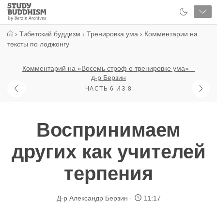
Close
Study
Buddhism
Home
›
Тибетский буддизм
›
Тренировка ума
›
Комментарии на
тексты по лоджонгу
Комментарий на «Восемь строф о тренировке ума» –
д-р Берзин
ЧАСТЬ 6 ИЗ 8
Воспринимаем
других как учителей
терпения
Д-р Александр Берзин
11:17