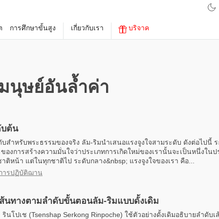
ต
การศึกษาขั้นสูง
เกี่ยวกับเรา
บริจาค
มนุษย์อันล้ำค่า
ับต้น
ับสำหรับพระธรรมของจริง ลัม-ริมนำเสนอแรงจูงใจสามระดับ ดังต่อไปนี้ ร
องการสร้างความมั่นใจว่าประเภทการเกิดใหม่ของเรานั้นจะเป็นหนึ่งในประ
ตชาติหน้า แต่ในทุกชาติไป ระดับกลาง&nbsp; แรงจูงใจของเรา คือ...
การปฏิบัติฌาน
้นทางตามลำดับขั้นตอนลัม-ริมแบบดั้งเดิม
 รินโปเช (Tsenshap Serkong Rinpoche) ใช้ตัวอย่างดั้งเดิมอธิบายลำดับเส