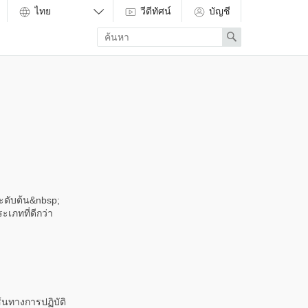
วีดีทัศน์
บัญชี
Enter
Search
search
term
ะดับต้น&nbsp;
เภทที่ดีกว่า
้นทางการปฏิบัติ