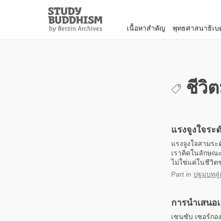
Close
Study
Buddhism
เนื้อหาสำคัญ
พุทธศาสนาธิเบ
Home
ชีวิต
แรงจูงใจระด
แรงจูงใจสามระด
เราคิดในลักษณะข
ไม่ใช่แค่ในชีวิ
Part
in
ปฐมบทสู่
การนำเสนอเส
เซนซับ เซอร์กอง