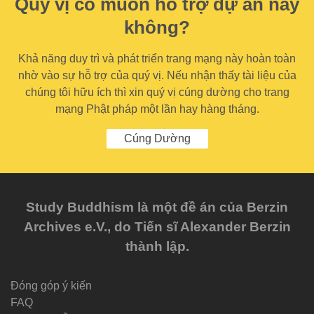
Quý vị có muốn hỗ trợ dự án này
không?
Khả năng duy trì và phát triển trang mạng này hoàn toàn
nhờ vào sự hỗ trợ của quý vị. Nếu nhận thấy tài liệu của
chúng tôi hữu ích thì xin quý vị cúng dường cho trang
mạng Phật pháp một lần hay hàng tháng.
Cúng Dường
Study Buddhism là một đề án của Berzin
Archives e.V., do Tiến sĩ Alexander Berzin
thành lập.
Đóng góp ý kiến
FAQ