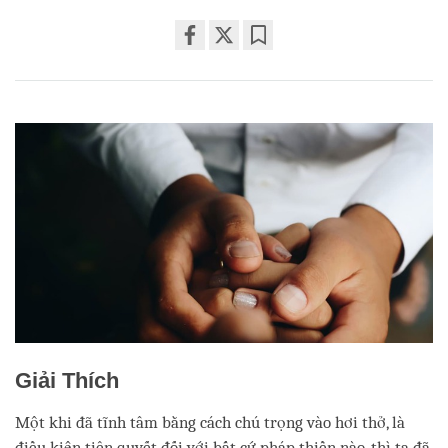
Share
Bookmark
on
facebook
Giải Thích
Một khi đã tĩnh tâm bằng cách chú trọng vào hơi thở, là
điều kiện tiên quyết đối với bất cứ pháp thiền nào, thì ta đã