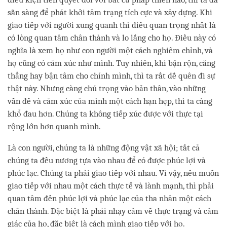
sẵn sàng để phát khởi tâm trạng tích cực và xây dựng. Khi
giao tiếp với người xung quanh thì điều quan trọng nhất là
có lòng quan tâm chân thành và lo lắng cho họ. Điều này có
nghĩa là xem họ như con người một cách nghiêm chỉnh, và
họ cũng có cảm xúc như mình. Tuy nhiên, khi bận rộn, căng
thẳng hay bận tâm cho chính mình, thì ta rất dễ quên đi sự
thật này. Nhưng càng chú trọng vào bản thân, vào những
vấn đề và cảm xúc của mình một cách hạn hẹp, thì ta càng
khổ đau hơn. Chúng ta không tiếp xúc được với thực tại
rộng lớn hơn quanh mình.
Là con người, chúng ta là những động vật xã hội; tất cả
chúng ta đều nương tựa vào nhau để có được phúc lợi và
phúc lạc. Chúng ta phải giao tiếp với nhau. Vì vậy, nếu muốn
giao tiếp với nhau một cách thực tế và lành mạnh, thì phải
quan tâm đến phúc lợi và phúc lạc của tha nhân một cách
chân thành. Đặc biệt là phải nhạy cảm về thực trạng và cảm
giác của họ, đặc biệt là cách mình giao tiếp với họ.