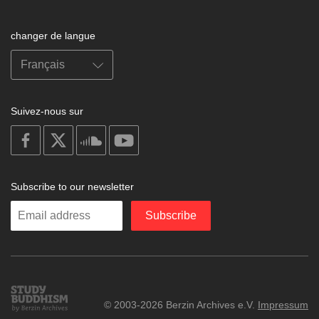
changer de langue
Suivez-nous sur
on
on
on
on
facebook
X
soundcloud
youtube
Subscribe to our newsletter
Enter
Subscribe
your
email
Study
© 2003-2026 Berzin Archives e.V.
Impressum
Buddhism