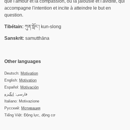
que l'amour et la compassion, ou la jalousie et l'avidité, qui
accompagne l'intention et incite à atteindre le but en
question.
Tibétain:
ཀུན་སློང་། kun-slong
Sanskrit:
samutthāna
Other languages
Deutsch:
Motivation
English:
Motivation
Español:
Motivación
فارسی:
انگیزه
Italiano: Motivazione
Русский:
Мотивация
Tiếng Việt: Động lực, động cơ