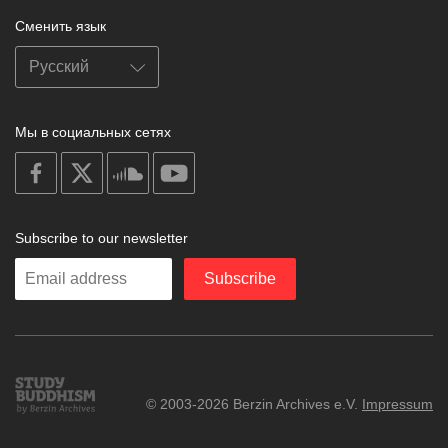
Сменить язык
Мы в социальных сетях
on
on
on
on
facebook
X
soundcloud
youtube
Subscribe to our newsletter
Enter
Subscribe
your
email
Study
© 2003-2026 Berzin Archives e.V.
Impressum
Buddhism
Home