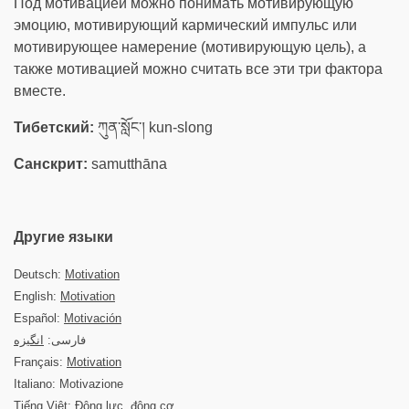
Под мотивацией можно понимать мотивирующую
эмоцию, мотивирующий кармический импульс или
мотивирующее намерение (мотивирующую цель), а
также мотивацией можно считать все эти три фактора
вместе.
Тибетский:
ཀུན་སློང་། kun-slong
Санскрит:
samutthāna
Другие языки
Deutsch:
Motivation
English:
Motivation
Español:
Motivación
فارسی:
انگیزه
Français:
Motivation
Italiano: Motivazione
Tiếng Việt: Động lực, động cơ