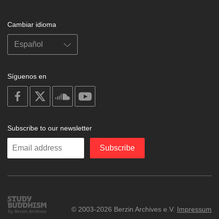
Cambiar idioma
Síguenos en
on
on
on
on
facebook
X
soundcloud
youtube
Subscribe to our newsletter
Enter
Subscribe
your
email
Study
© 2003-2026 Berzin Archives e.V.
Impressum
Buddhism