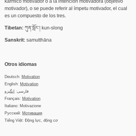
kármico motivador o a la intención motivadora (objetivo
motivador), o se puede referir al ímpetu motivador, el cual
es un compuesto de los tres.
Tibetan:
ཀུན་སློང་། kun-slong
Sanskrit:
samutthāna
Otros idiomas
Deutsch:
Motivation
English:
Motivation
فارسی:
انگیزه
Français:
Motivation
Italiano: Motivazione
Русский:
Мотивация
Tiếng Việt: Động lực, động cơ