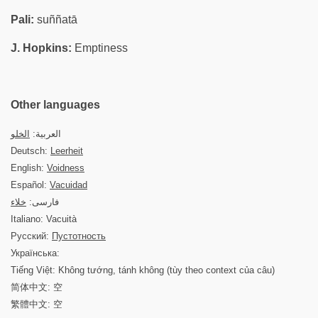
Pali:
suññatā
J. Hopkins:
Emptiness
Other languages
العربية:
الخلو
Deutsch:
Leerheit
English:
Voidness
Español:
Vacuidad
فارسی:
خلاء
Italiano: Vacuità
Русский:
Пустотность
Українська:
Tiếng Việt: Không tướng, tánh không (tùy theo context của câu)
简体中文: 空
繁體中文: 空