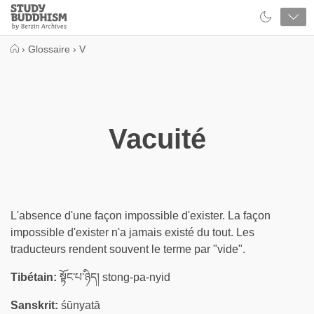
Close
Study
Buddhism
Home
›
Glossaire
›
V
Vacuité
L'absence d'une façon impossible d'exister. La façon
impossible d'exister n'a jamais existé du tout. Les
traducteurs rendent souvent le terme par "vide".
Tibétain:
སྟོང་པ་ཉིད། stong-pa-nyid
Sanskrit:
śūnyatā