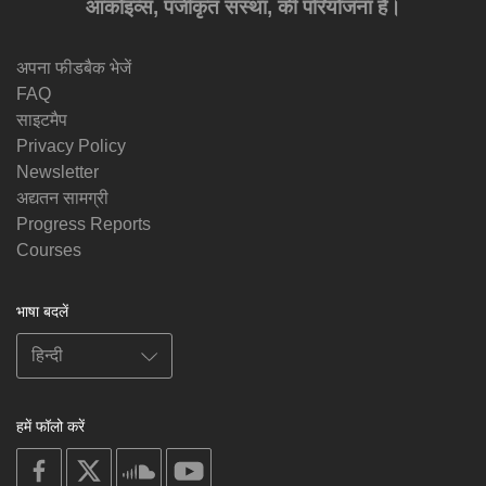
आर्काइव्स, पंजीकृत संस्था, की परियोजना है।
अपना फीडबैक भेजें
FAQ
साइटमैप
Privacy Policy
Newsletter
अद्यतन सामग्री
Progress Reports
Courses
भाषा बदलें
हमें फॉलो करें
on
on
on
on
facebook
X
soundcloud
youtube