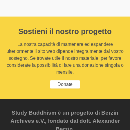
Sostieni il nostro progetto
La nostra capacità di mantenere ed espandere
ulteriormente il sito web dipende integralmente dal vostro
sostegno. Se trovate utile il nostro materiale, per favore
considerate la possibilità di fare una donazione singola o
mensile.
Donate
Study Buddhism è un progetto di Berzin
Archives e.V., fondato dal dott. Alexander
Berzin.