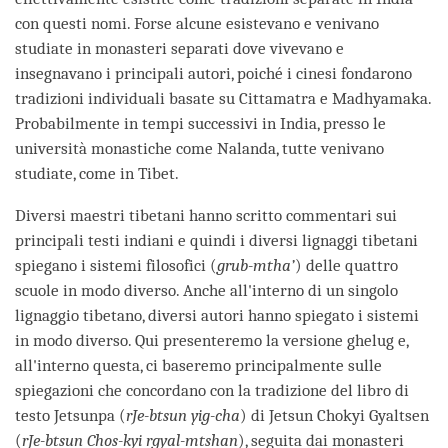
con questi nomi. Forse alcune esistevano e venivano
studiate in monasteri separati dove vivevano e
insegnavano i principali autori, poiché i cinesi fondarono
tradizioni individuali basate su Cittamatra e Madhyamaka.
Probabilmente in tempi successivi in India, presso le
università monastiche come Nalanda, tutte venivano
studiate, come in Tibet.
Diversi maestri tibetani hanno scritto commentari sui
principali testi indiani e quindi i diversi lignaggi tibetani
spiegano i sistemi filosofici (
grub-mtha’
) delle quattro
scuole in modo diverso. Anche all'interno di un singolo
lignaggio tibetano, diversi autori hanno spiegato i sistemi
in modo diverso. Qui presenteremo la versione ghelug e,
all'interno questa, ci baseremo principalmente sulle
spiegazioni che concordano con la tradizione del libro di
testo Jetsunpa (
rJe-btsun yig-cha
) di Jetsun Chokyi Gyaltsen
(
rJe-btsun Chos-kyi rgyal-mtshan
), seguita dai monasteri