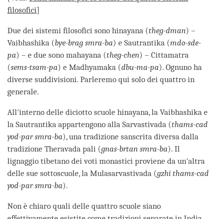
filosofici
]
Due dei sistemi filosofici sono hinayana (
theg-dman
) –
Vaibhashika (
bye-brag smra-ba
) e Sautrantika (
mdo-sde-
pa
) – e due sono mahayana (
theg-chen
) – Cittamatra
(
sems-tsam-pa
) e Madhyamaka (
dbu-ma-pa
). Ognuno ha
diverse suddivisioni. Parleremo qui solo dei quattro in
generale.
All'interno delle diciotto scuole hinayana, la Vaibhashika e
la Sautrantika appartengono alla Sarvastivada (
thams-cad
yod-par smra-ba
), una tradizione sanscrita diversa dalla
tradizione Theravada pali (
gnas-brtan smra-ba
). Il
lignaggio tibetano dei voti monastici proviene da un'altra
delle sue sottoscuole, la Mulasarvastivada (
gzhi thams-cad
yod-par smra-ba
).
Non è chiaro quali delle quattro scuole siano
effettivamente esistite come tradizioni separate in India