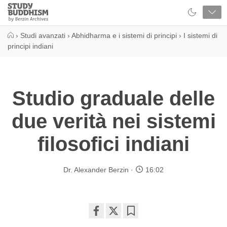
Close
Study
Buddhism
Home
›
Studi avanzati
›
Abhidharma e i sistemi di principi
›
I sistemi di
principi indiani
Studio graduale delle
due verità nei sistemi
filosofici indiani
Dr. Alexander Berzin
16:02
Share
Bookmark