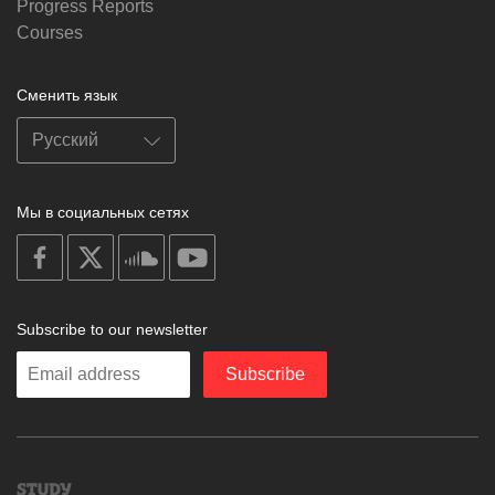
Progress Reports
Courses
Сменить язык
Мы в социальных сетях
on
on
on
on
facebook
X
soundcloud
youtube
Subscribe to our newsletter
Enter
Subscribe
your
email
Study