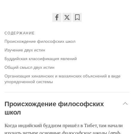
Share
Bookmark
on
СОДЕРЖАНИЕ
facebook
Происхождение философских школ
Изучение двух истин
Буддийская классификация явлений
Общий смысл двух истин
Организация хинаянских и махаянских объяснений в виде
упорядоченной системы
Происхождение философских
школ
Когда индийский буддизм пришёл в Тибет, там начали
изучать четыре основные
философские школы
(
grub-