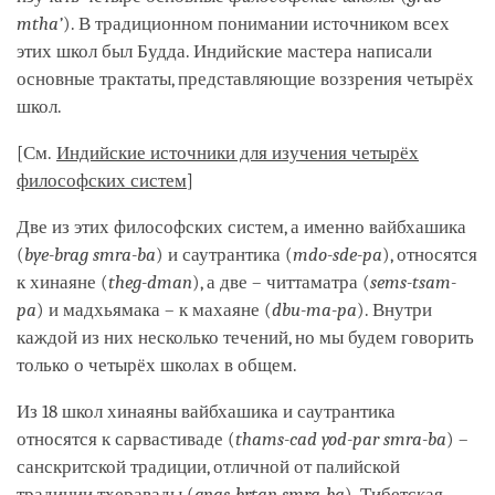
mtha’
). В традиционном понимании источником всех
этих школ был Будда. Индийские мастера написали
основные трактаты, представляющие воззрения четырёх
школ.
[См.
Индийские источники для изучения четырёх
философских систем
]
Две из этих философских систем, а именно вайбхашика
(
bye-brag smra-ba
) и саутрантика (
mdo-sde-pa
), относятся
к хинаяне (
theg-dman
), а две – читтаматра (
sems-tsam-
pa
) и мадхьямака – к махаяне (
dbu-ma-pa
). Внутри
каждой из них несколько течений, но мы будем говорить
только о четырёх школах в общем.
Из 18 школ хинаяны вайбхашика и саутрантика
относятся к сарвастиваде (
thams-cad yod-par smra-ba
) –
санскритской традиции, отличной от палийской
традиции тхеравады (
gnas-brtan smra-ba
). Тибетская