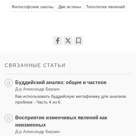
Философские школы
Две истины
Типология явлений
Share
Bookmark
on
facebook
СВЯЗАННЫЕ СТАТЬИ
Буддийский анализ: общее и частное
Д-р Александр Берзин
Как использовать буддийскую метафизику для анализа
проблем - Часть 4 из 6
Восприятие изменчивых явлений как
неизменных
Д-р Александр Берзин