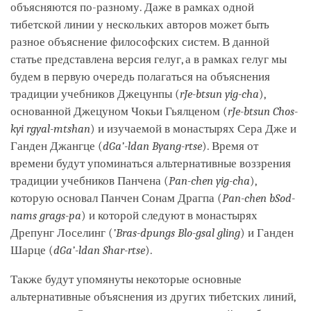
объясняются по-разному. Даже в рамках одной
тибетской линии у нескольких авторов может быть
разное объяснение философских систем. В данной
статье представлена версия гелуг, а в рамках гелуг мы
будем в первую очередь полагаться на объяснения
традиции учебников Джецунпы (
rJe-btsun yig-cha
),
основанной Джецуном Чокьи Гьялценом (
rJe-btsun Chos-
kyi rgyal-mtshan
) и изучаемой в монастырях Сера Дже и
Ганден Джангце (
dGa’-ldan Byang-rtse
). Время от
времени будут упоминаться альтернативные воззрения
традиции учебников Панчена (
Pan-chen yig-cha
),
которую основал Панчен Сонам Драгпа (
Pan-chen bSod-
nams grags-pa
) и которой следуют в монастырях
Дрепунг Лоселинг (
’Bras-dpungs Blo-gsal gling
) и Ганден
Шарце (
dGa’-ldan Shar-rtse
).
Также будут упомянуты некоторые основные
альтернативные объяснения из других тибетских линий,