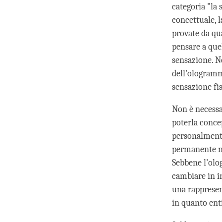
categoria "la 
concettuale, l
provate da qua
pensare a que
sensazione. N
dell'ologramm
sensazione fis
Non è necessa
poterla conc
personalmente
permanente no
Sebbene l'ol
cambiare in i
una rappresent
in quanto enti