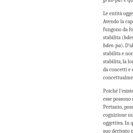
grub-pa
) e qu
Le entità ogg
Avendo la cap
fungono da fon
stabilita (
bde
bden-pa
). D'
stabilita e n
stabilita, la
da concetti e 
concettualmen
Poiché l'esist
esse possono e
Pertanto, pos
cognizione nud
oggettiva. In 
suo derivato 