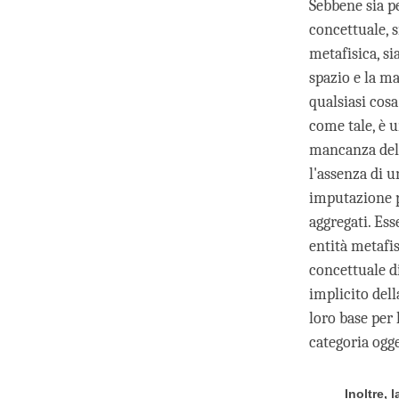
Sebbene sia p
concettuale, s
metafisica, s
spazio e la ma
qualsiasi cosa
come tale, è 
mancanza del s
l'assenza di u
imputazione p
aggregati. Ess
entità metafi
concettuale d
implicito del
loro base per
categoria ogge
Inoltre,