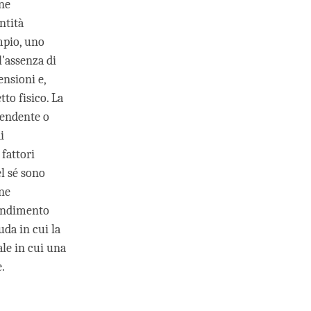
one
ntità
mpio, uno
l'assenza di
ensioni e,
to fisico. La
pendente o
i
fattori
el sé sono
one
rendimento
da in cui la
ale in cui una
.