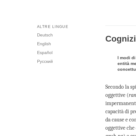
ALTRE LINGUE
Deutsch
Cogniz
English
Español
I modi d
Русский
entità m
concettu
Secondo la sp
oggettive (
ra
impermanenti:
capacità di p
da cause e con
oggettive che 