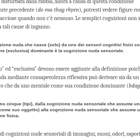
disturbata dalla rabbia, allora a causa di questa condizione
te precedente (
de-ma-thag rkyen
), potresti vedere figure ro
acciose quando non c'è nessuno. Le semplici cognizioni non 
 tali cause di inganno.
zione nuda che nasce (solo) da uno dei sensori cognitivi fisici c
ne (esclusiva) dominante è la cognizione nuda sensoriale.
o” ed “esclusiva” devono essere aggiunte alla definizione poic
da mediante consapevolezza riflessiva può derivare sia da un
ico che da uno mentale come sua condizione dominante (
bdag
no cinque (tipi), dalla cognizione nuda sensoriale che assume u
 (come suo oggetto) alla cognizione nuda sensoriale che assume 
ne fisica.
di cognizioni nude sensoriali di immagini, suoni, odori, sapor