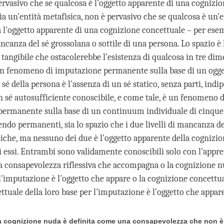
ervasivo che se qualcosa è l'oggetto apparente di una cognizi
ia un'entità metafisica, non è pervasivo che se qualcosa è un'e
ia l'oggetto apparente di una cognizione concettuale – per ese
ncanza del sé grossolana o sottile di una persona. Lo spazio è 
 tangibile che ostacolerebbe l'esistenza di qualcosa in tre dim
un fenomeno di imputazione permanente sulla base di un ogget
é della persona è l'assenza di un sé statico, senza parti, indi
n sé autosufficiente conoscibile, e come tale, è un fenomeno d
ermanente sulla base di un continuum individuale di cinque 
endo permanenti, sia lo spazio che i due livelli di mancanza d
siche, ma nessuno dei due è l'oggetto apparente della cognizi
i essi. Entrambi sono validamente conoscibili solo con l'app
la consapevolezza riflessiva che accompagna o la cognizione nu
 l'imputazione è l'oggetto che appare o la cognizione concettu
ttuale della loro base per l'imputazione è l'oggetto che appare
 la cognizione nuda è definita come una consapevolezza che non è