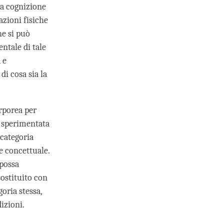
na cognizione
azioni fisiche
he si può
ntale di tale
 e
i cosa sia la
rporea per
 sperimentata
categoria
e concettuale.
possa
ostituito con
oria stessa,
izioni.