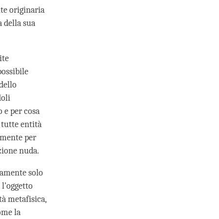
te originaria
 della sua
ite
possibile
dello
oli
o e per cosa
 tutte entità
lmente per
zione nuda.
damente solo
 l'oggetto
tà metafisica,
ome la