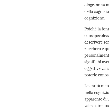
ologramma men
della cognizi
cognizione.
Poiché la fon
consapevolezza
descrivere se
zucchero e qu
personalmente.
significhi ave
oggettive val
poterle conos
Le entità met
nella cognizi
apparente di u
vale a dire un