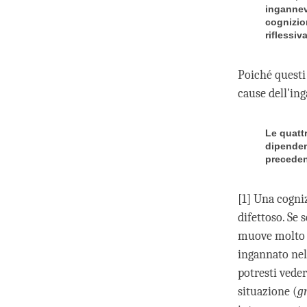
ingannevo
cognizio
riflessi
Poiché questi
cause dell'ing
Le quatt
dipenden
preceden
[1] Una cogni
difettoso. Se 
muove molto v
ingannato nel
potresti veder
situazione (
g