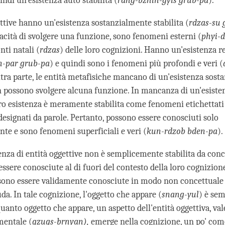
indi un'esistenza auto stabilita (
rang-bzhin-gyis grub-pa
).
ettive hanno un'esistenza sostanzialmente stabilita (
rdzas-su 
acità di svolgere una funzione, sono fenomeni esterni (
phyi-
ti natali (
rdzas
) delle loro cognizioni. Hanno un'esistenza 
n-par grub-pa
) e quindi sono i fenomeni più profondi e veri (
altra parte, le entità metafisiche mancano di un'esistenza sos
on possono svolgere alcuna funzione. In mancanza di un'esist
 loro esistenza è meramente stabilita come fenomeni etichetta
designati da parole. Pertanto, possono essere conosciuti solo
te e sono fenomeni superficiali e veri (
kun-rdzob bden-pa
).
enza di entità oggettive non è semplicemente stabilita da conce
ssere conosciute al di fuori del contesto della loro cognizion
sono essere validamente conosciute in modo non concettuale
a. In tale cognizione, l'oggetto che appare (
snang-yul
) è sem
quanto oggetto che appare, un aspetto dell'entità oggettiva, val
mentale (
gzugs-brnyan),
emerge nella cognizione, un po' co