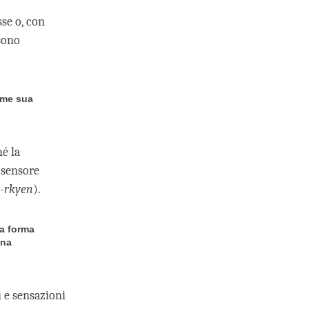
sse o, con
sono
ome sua
hé la
 sensore
-rkyen
).
na forma
una
i e sensazioni