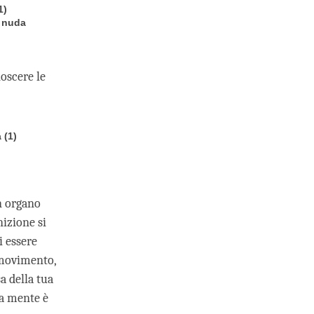
1)
e nuda
oscere le
 (1)
n organo
nizione si
i essere
 movimento,
a della tua
ua mente è