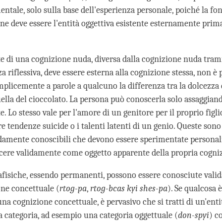
tale, solo sulla base dell'esperienza personale, poiché la fon
one deve essere l'entità oggettiva esistente esternamente prima
te di una cognizione nuda, diversa dalla cognizione nuda tram
 riflessiva, deve essere esterna alla cognizione stessa, non è 
mplicemente a parole a qualcuno la differenza tra la dolcezza 
ella del cioccolato. La persona può conoscerla solo assaggiand
 Lo stesso vale per l'amore di un genitore per il proprio figli
re tendenze suicide o i talenti latenti di un genio. Queste sono
idamente conoscibili che devono essere sperimentate persona
cere validamente come oggetto apparente della propria cogni
afisiche, essendo permanenti, possono essere conosciute vali
one concettuale (
rtog-pa
,
rtog-bcas kyi shes-pa
). Se qualcosa è
na cognizione concettuale, è pervasivo che si tratti di un'enti
a categoria, ad esempio una categoria oggettuale (
don-spyi
) c