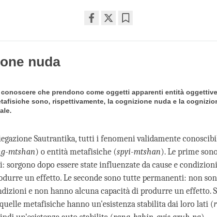
Share
Bookmark
on
facebook
ione nuda
i conoscere che prendono come oggetti apparenti entità oggettiv
etafisiche sono, rispettivamente, la cognizione nuda e la cognizio
ale.
iegazione Sautrantika, tutti i fenomeni validamente conoscibil
ng-mtshan
) o entità metafisiche (
spyi-mtshan
). Le prime son
 sorgono dopo essere state influenzate da cause e condizioni
rodurre un effetto. Le seconde sono tutte permanenti: non so
dizioni e non hanno alcuna capacità di produrre un effetto. Si
quelle metafisiche hanno un'esistenza stabilita dai loro lati (