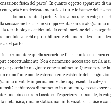
sensazione fisica del parto". In quanto oggetto apparente di u
a categoria è un derivato mentale di tutte le istanze delle sens
lsiasi donna durante il parto. È attraverso questa categoria c
lla sensazione fisica, che si rappresenta con un ologramma me
ella terminologia occidentale, la combinazione della categoria
a mentale verrebbe probabilmente chiamata "idea" – un'idea d
ica del parto.
rio sperimentare quella sensazione fisica con la coscienza co
epire concettualmente. Non è nemmeno necessario averla mai
 per poterla immaginare concettualmente. Questo perché la 
n è una fonte natale esternamente esistente della cognizion
ogramma mentale impermanente che rappresenta la categoria 
ntensità e chiarezza di momento in momento, e possa essere s
azione più accurata basata sull'esperienza personale, la categ
tà metafisica, rimane statica, non influenzata da cause e cond