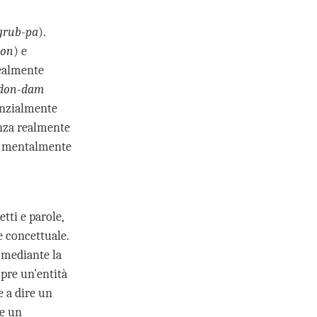
grub-pa
).
don
) e
realmente
don-dam
tanzialmente
enza realmente
ti mentalmente
tti e parole,
e concettuale.
 mediante la
pre un'entità
e a dire un
me un