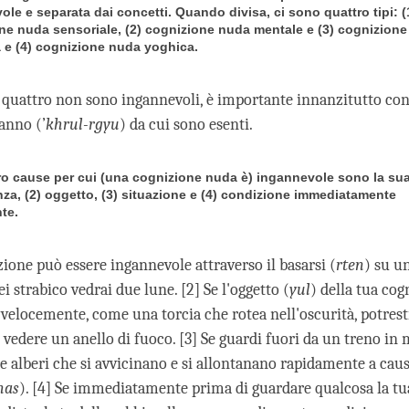
le e separata dai concetti. Quando divisa, ci sono quattro tipi: (
ne nuda sensoriale, (2) cognizione nuda mentale e (3) cognizion
va e (4) cognizione nuda yoghica.
 quattro non sono ingannevoli, è importante innanzitutto con
anno (’
khrul-rgyu
) da cui sono esenti.
ro cause per cui (una cognizione nuda è) ingannevole sono la sua
za, (2) oggetto, (3) situazione e (4) condizione immediatamente
te.
zione può essere ingannevole attraverso il basarsi (
rten
) su u
sei strabico vedrai due lune. [2] Se l'oggetto (
yul
) della tua cog
elocemente, come una torcia che rotea nell'oscurità, potrest
 vedere un anello di fuoco. [3] Se guardi fuori da un treno in
e alberi che si avvicinano e si allontanano rapidamente a caus
nas
). [4] Se immediatamente prima di guardare qualcosa la t