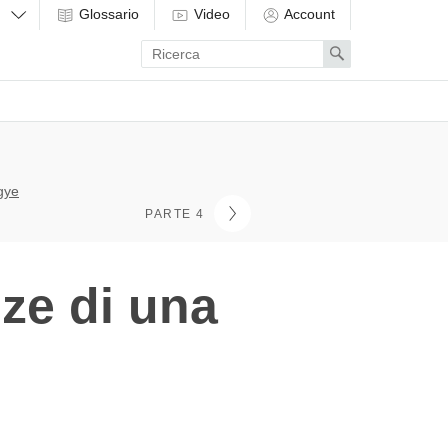
Glossario
Video
Account
Enter
Search
search
term
gye
PARTE 4
ze di una