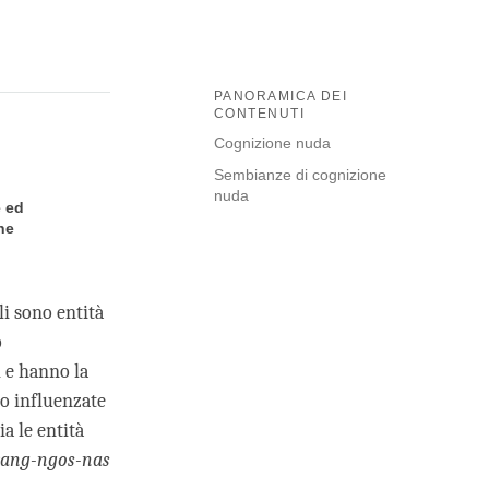
PANORAMICA DEI
CONTENUTI
Cognizione nuda
Sembianze di cognizione
nuda
e ed
ne
i sono entità
o
 e hanno la
no influenzate
a le entità
rang-ngos-nas