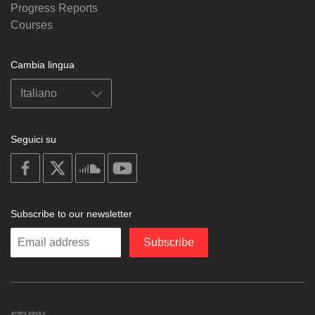
Progress Reports
Courses
Cambia lingua
Seguici su
on
on
on
on
facebook
X
soundcloud
youtube
Subscribe to our newsletter
Enter
Subscribe
your
email
Study