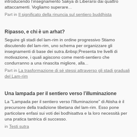
introducendo l’insegnamento Sakya di Liberarsi dai quattro
attaccamenti. Vogliamo superare...
Part
in
Il significato della rinuncia sul sentiero buddhista
Ripasso, e chi è un arhat?
Seguire gli stadi del lam-rim in ordine progressivo Stiamo
discutendo del lam-rim, uno schema per organizzare gli
insegnamenti di base dei sutra.&nbsp;Presenta tre livelli di
motivazione, i quali agiscono come menti-sentiero che
condurranno a una rinascita migliore, alla...
Part
in
La trasformazione di sé stessi attraverso gli stadi graduali
del Lam-rim
Una lampada per il sentiero verso l’illuminazione
La "Lampada per il sentiero verso l'Illuminazione" di Atisha è il
precursore della tradizione tibetana del lam-rim. Esso pone
particolare enfasi sui voti dei bodhisattva e la loro necessità per
una pratica tantrica di successo.
in
Testi sutra