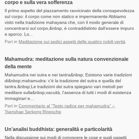
corpo e sulla vera sofferenza
Il primo aspetto del piazzamento ravvicinato della consapevolezza
sul corpo: il corpo come non statico e impermanente Abbiamo
visto nella tradizione mahayana che, con il modo generale di
concentrarsi sul corpo,&nbsp; è contraddistinto dall’essere impuro
e sporco. Lo...
Part
in
Meditazione sui sedici aspetti delle quattro nobili verità
Mahamudra: meditazione sulla natura convenzionale
della mente
Mahamudra nei sutra e nei tantra&nbsp; Esistono varie tradizioni
di&nbsp;mahamudra: c'è la tradizione del sutra e quella del
tantra.&nbsp;Le tradizioni dei sutra spiegano vari metodi per
meditare sulla&nbsp;vacuità, l'assenza di tutti i modi di esistenza
immaginari e...
Part
in
Commentario al “Testo radice per mahamudra” –
Tsenshap Serkong Rinpoche
Un’analisi buddhista: generalità e particolarità
Nella discussione sui modi di conoscere le cose e sugli oggetti